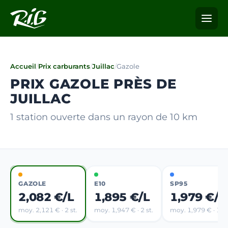
Accueil
/
Prix carburants
/
Juillac
/
Gazole
PRIX GAZOLE PRÈS DE
JUILLAC
1 station ouverte dans un rayon de 10 km
GAZOLE
E10
SP95
2,082 €/L
1,895 €/L
1,979 €/L
moy. 2,121 € · 2 st.
moy. 1,947 € · 2 st.
moy. 1,979 € · 1 st