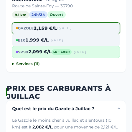
Route de Sainte-Foy — 33790
8.1 km
24h/24
Ouvert
2,159 €/L
GAZOLE
il y a 10 j
1,999 €/L
E10
il y a 10 j
2,099 €/L
SP98
il y a 10 j
LE - CHER
Services (11)
PRIX DES CARBURANTS À
JUILLAC
Quel est le prix du Gazole à Juillac ?
Le Gazole le moins cher à Juillac et alentours (10
km) est à
2,082 €/L
, pour une moyenne de 2,121 €/L