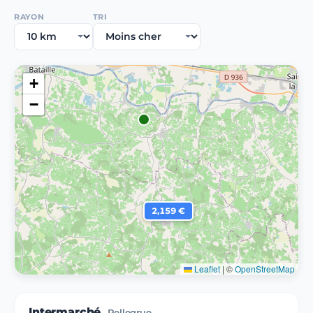
RAYON
TRI
+
−
2,159 €
Leaflet
|
©
OpenStreetMap
Intermarché
Pellegrue