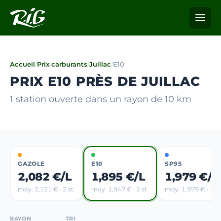
Accueil
/
Prix carburants
/
Juillac
/
E10
PRIX E10 PRÈS DE JUILLAC
1 station ouverte dans un rayon de 10 km
GAZOLE
E10
SP95
2,082 €/L
1,895 €/L
1,979 €/L
moy. 2,121 € · 2 st.
moy. 1,947 € · 2 st.
moy. 1,979 € · 1 st
RAYON
TRI