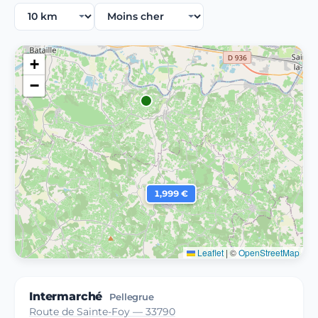
+
−
1,999 €
Leaflet
|
©
OpenStreetMap
Intermarché
Pellegrue
Route de Sainte-Foy — 33790