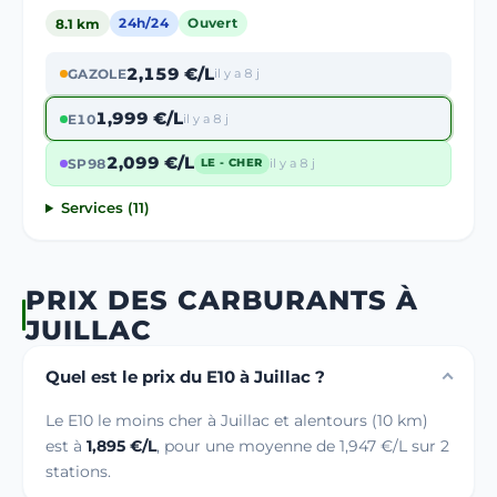
8.1 km
24h/24
Ouvert
2,159 €/L
GAZOLE
il y a 8 j
1,999 €/L
E10
il y a 8 j
2,099 €/L
SP98
il y a 8 j
LE - CHER
Services (11)
PRIX DES CARBURANTS À
JUILLAC
Quel est le prix du E10 à Juillac ?
Le E10 le moins cher à Juillac et alentours (10 km)
est à
1,895 €/L
, pour une moyenne de 1,947 €/L sur 2
stations.