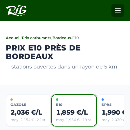
Accueil
/
Prix carburants
/
Bordeaux
/
E10
PRIX E10 PRÈS DE
BORDEAUX
11 stations ouvertes dans un rayon de 5 km
GAZOLE
E10
SP95
2,036 €/L
1,859 €/L
1,990 €/
moy. 2,154 € · 22 st.
moy. 1,956 € · 19 st.
moy. 2,030 € · 3