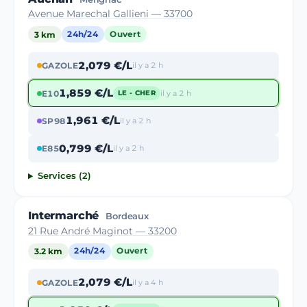
Avenue Marechal Gallieni — 33700
3 km
24h/24
Ouvert
2,079 €/L
GAZOLE
il y a 2 h
1,859 €/L
E10
il y a 2 h
LE - CHER
1,961 €/L
SP98
il y a 2 h
0,799 €/L
E85
il y a 2 h
Services (2)
Intermarché
Bordeaux
21 Rue André Maginot — 33200
3.2 km
24h/24
Ouvert
2,079 €/L
GAZOLE
il y a 4 h