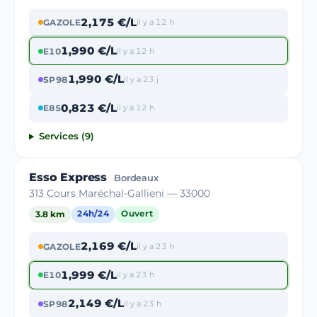
2,175 €/L
GAZOLE
il y a 12 h
1,990 €/L
E10
il y a 12 h
1,990 €/L
SP98
il y a 23 j
0,823 €/L
E85
il y a 12 h
Services (9)
Esso Express
Bordeaux
313 Cours Maréchal-Gallieni — 33000
3.8 km
24h/24
Ouvert
2,169 €/L
GAZOLE
il y a 23 h
1,999 €/L
E10
il y a 23 h
2,149 €/L
SP98
il y a 23 h