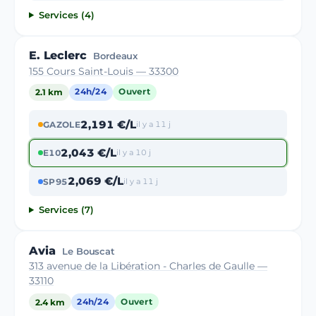
Services (4)
E. Leclerc
Bordeaux
155 Cours Saint-Louis — 33300
2.1 km
24h/24
Ouvert
2,191 €/L
GAZOLE
il y a 11 j
2,043 €/L
E10
il y a 10 j
2,069 €/L
SP95
il y a 11 j
Services (7)
Avia
Le Bouscat
313 avenue de la Libération - Charles de Gaulle —
33110
2.4 km
24h/24
Ouvert