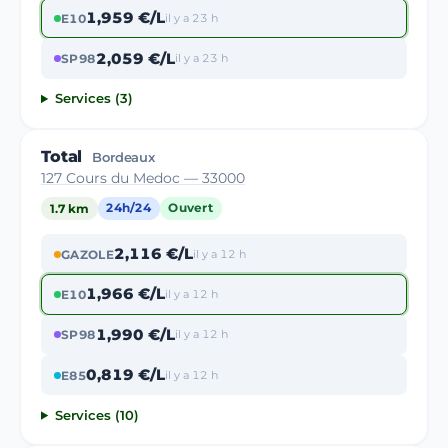
1,959 €/L
E10
il y a 23 h
2,059 €/L
SP98
il y a 23 h
Services (3)
Total
Bordeaux
127 Cours du Medoc — 33000
1.7 km
24h/24
Ouvert
2,116 €/L
GAZOLE
il y a 12 h
1,966 €/L
E10
il y a 12 h
1,990 €/L
SP98
il y a 12 h
0,819 €/L
E85
il y a 12 h
Services (10)