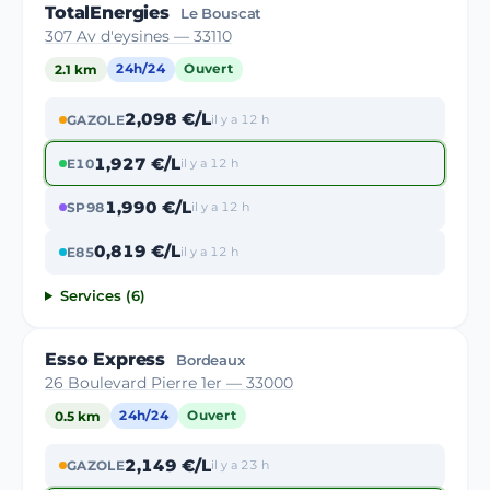
TotalEnergies
Le Bouscat
307 Av d'eysines — 33110
2.1 km
24h/24
Ouvert
2,098 €/L
GAZOLE
il y a 12 h
1,927 €/L
E10
il y a 12 h
1,990 €/L
SP98
il y a 12 h
0,819 €/L
E85
il y a 12 h
Services (6)
Esso Express
Bordeaux
26 Boulevard Pierre 1er — 33000
0.5 km
24h/24
Ouvert
2,149 €/L
GAZOLE
il y a 23 h