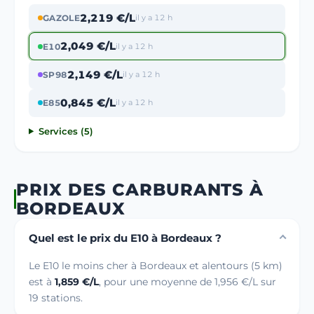
2,219 €/L
GAZOLE
il y a 12 h
2,049 €/L
E10
il y a 12 h
2,149 €/L
SP98
il y a 12 h
0,845 €/L
E85
il y a 12 h
Services (5)
PRIX DES CARBURANTS À
BORDEAUX
Quel est le prix du E10 à Bordeaux ?
Le E10 le moins cher à Bordeaux et alentours (5 km)
est à
1,859 €/L
, pour une moyenne de 1,956 €/L sur
19 stations.