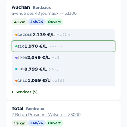
Auchan
Bordeaux
avenue des 40 journaux — 33300
4.1 km
24h/24
Ouvert
2,139 €/L
GAZOLE
il y a 21 h
1,970 €/L
E10
il y a 21 h
2,049 €/L
SP98
il y a 3 j
0,799 €/L
E85
il y a 2 j
1,059 €/L
GPLC
il y a 36 j
Services (5)
Total
Bordeaux
2 Bd du President Wilson — 33000
1.9 km
24h/24
Ouvert