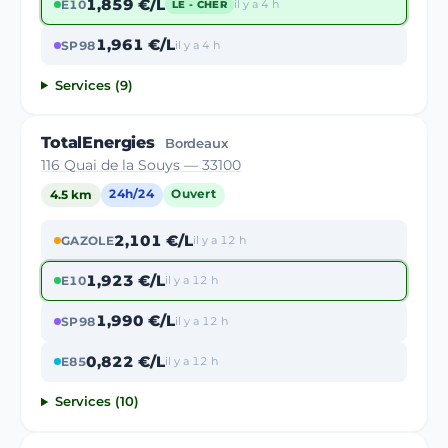
1,859 €/L
E10
il y a 4 h
LE - CHER
1,961 €/L
SP98
il y a 4 h
Services (9)
TotalEnergies
Bordeaux
116 Quai de la Souys — 33100
4.5 km
24h/24
Ouvert
2,101 €/L
GAZOLE
il y a 12 h
1,923 €/L
E10
il y a 12 h
1,990 €/L
SP98
il y a 12 h
0,822 €/L
E85
il y a 12 h
Services (10)