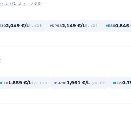
les de Gaulle — 33110
2,049 €/L
2,149 €/L
0,845 
E10
il y a 2 h
SP98
il y a 2 h
E85
0
1,859 €/L
1,961 €/L
0,7
E10
il y a 16 h
SP98
il y a 16 h
E85