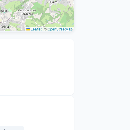
Leaflet
|
©
OpenStreetMap