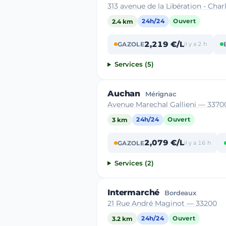
313 avenue de la Libération - Char
2.4 km
24h/24
Ouvert
2,219 €/L
GAZOLE
il y a 2 h
Services (5)
Auchan
Mérignac
Avenue Marechal Gallieni — 3370
3 km
24h/24
Ouvert
2,079 €/L
GAZOLE
il y a 16 h
Services (2)
Intermarché
Bordeaux
21 Rue André Maginot — 33200
3.2 km
24h/24
Ouvert