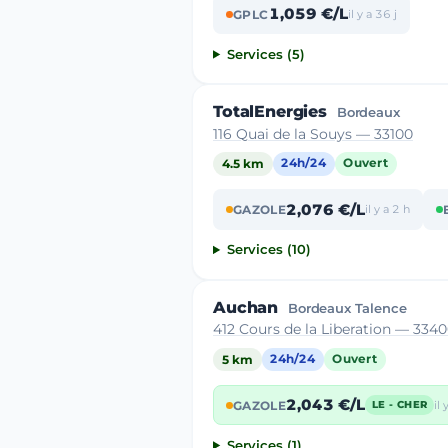
1,059 €/L
GPLC
il y a 36 j
Services (5)
TotalEnergies
Bordeaux
116 Quai de la Souys — 33100
4.5 km
24h/24
Ouvert
2,076 €/L
GAZOLE
il y a 2 h
Services (10)
Auchan
Bordeaux Talence
412 Cours de la Liberation — 334
5 km
24h/24
Ouvert
2,043 €/L
GAZOLE
il
LE - CHER
Services (1)