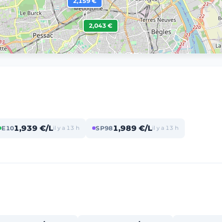
2,159 €
2,043 €
1,939 €/L
1,989 €/L
E10
il y a 13 h
SP98
il y a 13 h