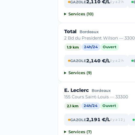
2,110 €/L
GAZOLE
il y a 2 h
Services (10)
Total
Bordeaux
2 Bd du President Wilson — 330
1.9 km
24h/24
Ouvert
2,140 €/L
GAZOLE
il y a 2 h
Services (9)
E. Leclerc
Bordeaux
155 Cours Saint-Louis — 33300
2.1 km
24h/24
Ouvert
2,191 €/L
GAZOLE
il y a 12 j
Services (7)