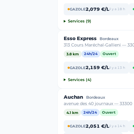
2,079 €/L
GAZOLE
il y a 18 h
Services (9)
Esso Express
Bordeaux
313 Cours Maréchal-Gallieni — 33
3.8 km
24h/24
Ouvert
2,159 €/L
GAZOLE
il y a 13 h
Services (4)
Auchan
Bordeaux
avenue des 40 journaux — 33300
4.1 km
24h/24
Ouvert
2,051 €/L
GAZOLE
il y a 14 h