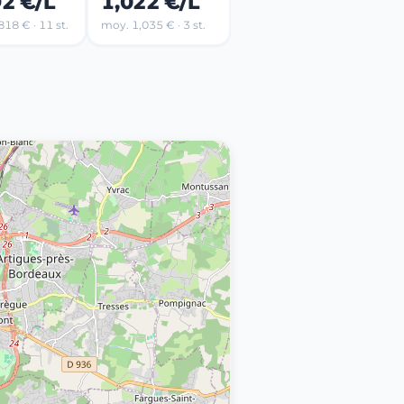
92 €/L
1,022 €/L
18 € · 11 st.
moy. 1,035 € · 3 st.