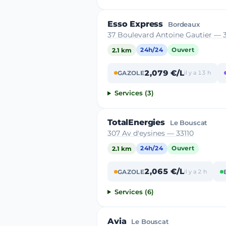
Esso Express
Bordeaux
37 Boulevard Antoine Gautier — 
2.1 km
24h/24
Ouvert
2,079 €/L
GAZOLE
il y a 13 h
Services (3)
TotalEnergies
Le Bouscat
307 Av d'eysines — 33110
2.1 km
24h/24
Ouvert
2,065 €/L
GAZOLE
il y a 2 h
Services (6)
Avia
Le Bouscat