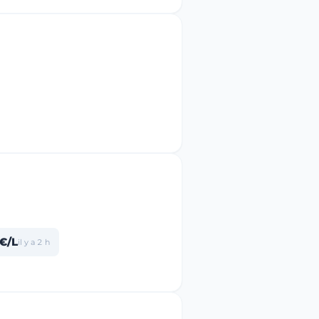
€/L
il y a 2 h