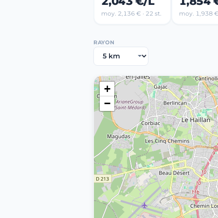
2,043 €/L
1,854 
moy. 2,136 € · 22 st.
moy. 1,938 € 
RAYON
+
−