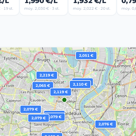
€/L
1,990 €/L
1,932 €/L
0,7
· 19 st.
moy. 2,030 € · 3 st.
moy. 2,022 € · 20 st.
moy. 0,8
2,051 €
2,219 €
2,191 €
2,110 €
2,065 €
2,119 €
2,079 €
2,140 €
2,079 €
2,079 €
2,076 €