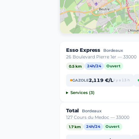
Esso Express
Bordeaux
26 Boulevard Pierre 1er — 33000
0.5 km
24h/24
Ouvert
2,119 €/L
GAZOLE
il y a 13 h
Services (3)
Total
Bordeaux
127 Cours du Medoc — 33000
1.7 km
24h/24
Ouvert