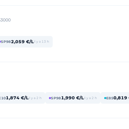
33000
2,059 €/L
SP98
il y a 13 h
1,874 €/L
1,990 €/L
0,819 
E10
il y a 2 h
SP98
il y a 2 h
E85