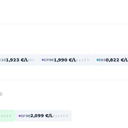
1,923 €/L
1,990 €/L
0,822 €/
E10
hier
SP98
il y a 2 h
E85
00
2,099 €/L
 y a 14 h
SP98
il y a 14 h