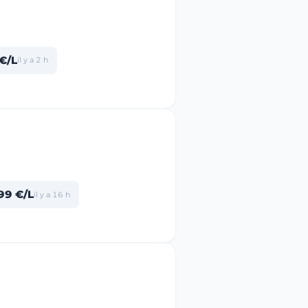
€/L
il y a 2 h
99 €/L
il y a 16 h