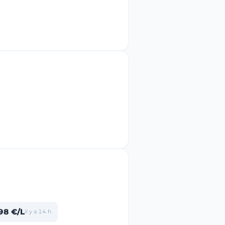
98 €/L
il y a 14 h