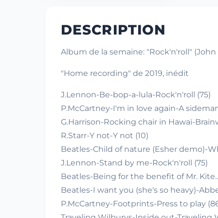
DESCRIPTION
Album de la semaine: "Rock'n'roll" (Joh
"Home recording" de 2019, inédit
J.Lennon-Be-bop-a-lula-Rock'n'roll (75)
P.McCartney-I'm in love again-A sideman
G.Harrison-Rocking chair in Hawaï-Brain
R.Starr-Y not-Y not (10)
Beatles-Child of nature (Esher demo)-W
J.Lennon-Stand by me-Rock'n'roll (75)
Beatles-Being for the benefit of Mr. Kite
Beatles-I want you (she's so heavy)-Abb
P.McCartney-Footprints-Press to play (8
Traveling Wilburys-Inside out-Traveling W