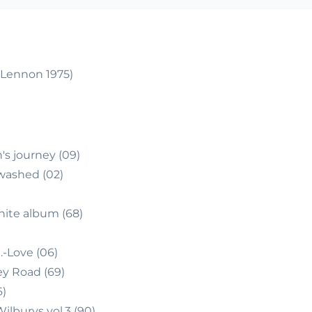
n Lennon 1975)
's journey (09)
washed (02)
hite album (68)
…-Love (06)
ey Road (69)
6)
ilburys vol.3 (90)