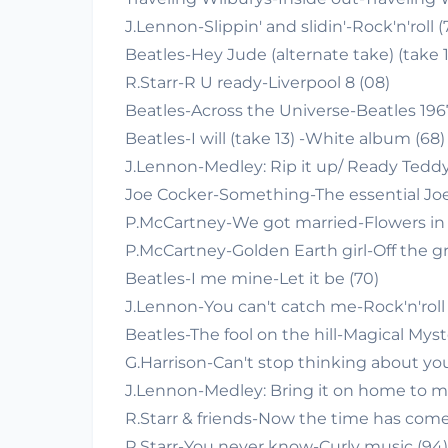
J.Lennon-Slippin' and slidin'-Rock'n'roll (
Beatles-Hey Jude (alternate take) (take 
R.Starr-R U ready-Liverpool 8 (08)
Beatles-Across the Universe-Beatles 1967
Beatles-I will (take 13) -White album (68)
J.Lennon-Medley: Rip it up/ Ready Teddy-
Joe Cocker-Something-The essential Joe 
P.McCartney-We got married-Flowers in t
P.McCartney-Golden Earth girl-Off the g
Beatles-I me mine-Let it be (70)
J.Lennon-You can't catch me-Rock'n'roll 
Beatles-The fool on the hill-Magical Myst
G.Harrison-Can't stop thinking about you-
J.Lennon-Medley: Bring it on home to me
R.Starr & friends-Now the time has come-
R.Starr-You never know-Curly music (94)