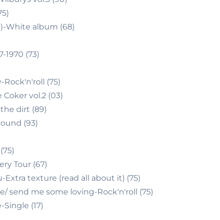
75)
1)-White album (68)
-1970 (73)
Rock'n'roll (75)
Coker vol.2 (03)
he dirt (89)
round (93)
(75)
ery Tour (67)
Extra texture (read all about it) (75)
/ send me some loving-Rock'n'roll (75)
Single (17)