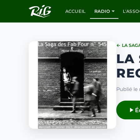
ACCUEIL
RADIO
L'ASSO
← LA SAG
LA
RE
Publié le 
É