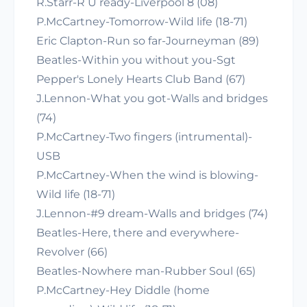
R.Starr-R U ready-Liverpool 8 (08)
P.McCartney-Tomorrow-Wild life (18-71)
Eric Clapton-Run so far-Journeyman (89)
Beatles-Within you without you-Sgt
Pepper's Lonely Hearts Club Band (67)
J.Lennon-What you got-Walls and bridges
(74)
P.McCartney-Two fingers (intrumental)-
USB
P.McCartney-When the wind is blowing-
Wild life (18-71)
J.Lennon-#9 dream-Walls and bridges (74)
Beatles-Here, there and everywhere-
Revolver (66)
Beatles-Nowhere man-Rubber Soul (65)
P.McCartney-Hey Diddle (home