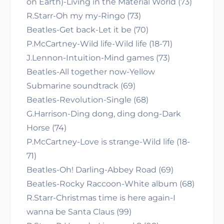
on Earth)-Living in the Material World (73)
R.Starr-Oh my my-Ringo (73)
Beatles-Get back-Let it be (70)
P.McCartney-Wild life-Wild life (18-71)
J.Lennon-Intuition-Mind games (73)
Beatles-All together now-Yellow
Submarine soundtrack (69)
Beatles-Revolution-Single (68)
G.Harrison-Ding dong, ding dong-Dark
Horse (74)
P.McCartney-Love is strange-Wild life (18-
71)
Beatles-Oh! Darling-Abbey Road (69)
Beatles-Rocky Raccoon-White album (68)
R.Starr-Christmas time is here again-I
wanna be Santa Claus (99)