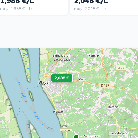
1,988 €/L
2,048 €/L
moy. 1,988 € · 1 st.
moy. 2,048 € · 1 st.
2,088 €