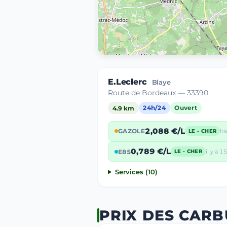
E.Leclerc
Blaye
Route de Bordeaux — 33390
4.9 km
24h/24
Ouvert
2,088 €/L
GAZOLE
hi
LE - CHER
0,789 €/L
E85
il y a 15
LE - CHER
Services (10)
PRIX DES CARB