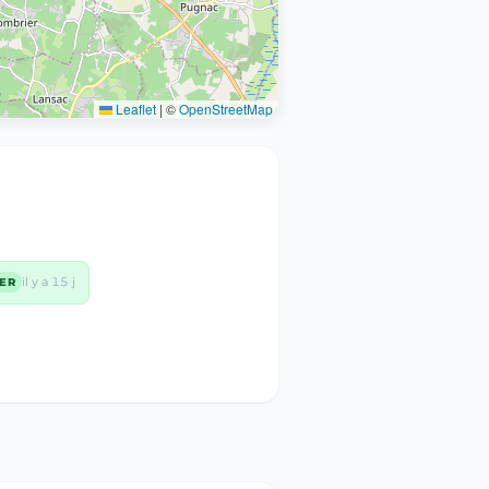
Leaflet
|
©
OpenStreetMap
il y a 15 j
HER