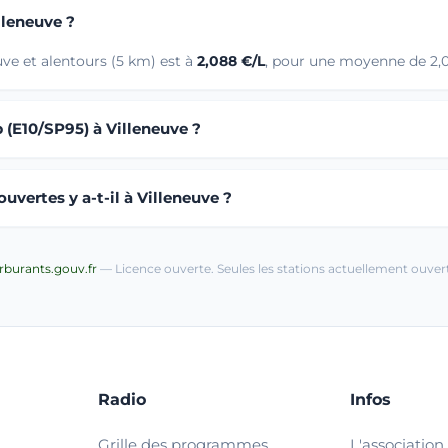
lleneuve ?
uve et alentours (5 km) est à
2,088 €/L
, pour une moyenne de 2,08
 (E10/SP95) à Villeneuve ?
vertes y a-t-il à Villeneuve ?
arburants.gouv.fr
— Licence ouverte. Seules les stations actuellement ouvert
Radio
Infos
Grille des programmes
L'association