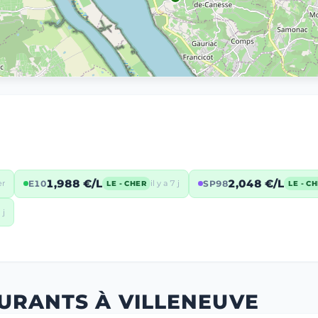
1,988 €/L
2,048 €/L
er
E10
il y a 7 j
SP98
LE - CHER
LE - C
 j
URANTS À VILLENEUVE