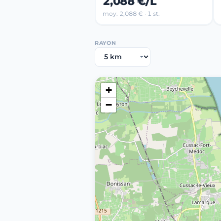
2,088 €/L
moy. 2,088 € · 1 st.
RAYON
+
−