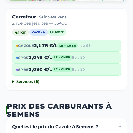
Carrefour
Saint-Maixant
2 rue des jésuites — 33490
4.1 km
24h/24
Ouvert
2,178 €/L
GAZOLE
il y a 6 j
LE - CHER
2,049 €/L
SP95
il y a 10 j
LE - CHER
2,090 €/L
SP98
il y a 10 j
LE - CHER
Services (6)
PRIX DES CARBURANTS À
SEMENS
Quel est le prix du Gazole à Semens ?