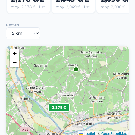
moy. 2,178 € · 1 st.
moy. 2,049 € · 1 st.
moy. 2,090 € · 1 st
RAYON
+
−
2,178 €
Leaflet
|
©
OpenStreetMap