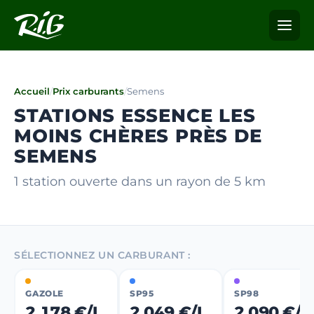
Accueil
/
Prix carburants
/
Semens
STATIONS ESSENCE LES
MOINS CHÈRES PRÈS DE
SEMENS
1 station ouverte dans un rayon de 5 km
SÉLECTIONNEZ UN CARBURANT :
GAZOLE
SP95
SP98
2,178 €/L
2,049 €/L
2,090 €/L