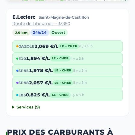
E.Leclerc
Saint-Magne-de-Castillon
Route de Libourne — 33350
2.9 km
24h/24
Ouvert
2,069 €/L
GAZOLE
il y a 5 h
LE - CHER
1,894 €/L
E10
il y a 5 h
LE - CHER
1,978 €/L
SP95
il y a 5 h
LE - CHER
2,057 €/L
SP98
il y a 5 h
LE - CHER
0,825 €/L
E85
il y a 5 h
LE - CHER
Services (9)
PRIX DES CARBURANTS À