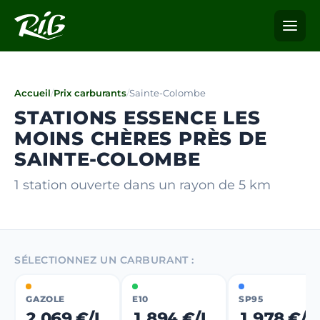
Accueil
/
Prix carburants
/
Sainte-Colombe
STATIONS ESSENCE LES
MOINS CHÈRES PRÈS DE
SAINTE-COLOMBE
1 station ouverte dans un rayon de 5 km
SÉLECTIONNEZ UN CARBURANT :
GAZOLE
E10
SP95
2,069 €/L
1,894 €/L
1,978 €/L