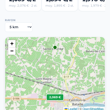
moy. 2,076 € · 2 st.
moy. 1,895 € · 2 st.
moy. 1,979 € · 2 st
RAYON
+
−
2,069 €
Leaflet
|
©
OpenStreetMap