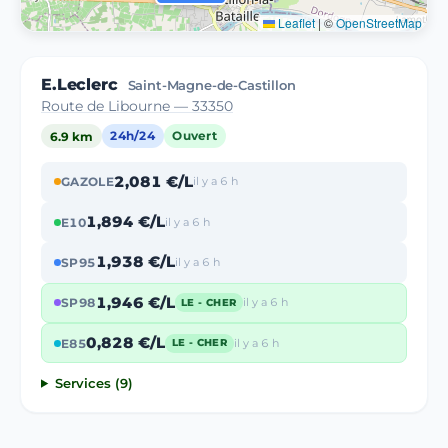
Leaflet
|
©
OpenStreetMap
E.Leclerc
Saint-Magne-de-Castillon
Route de Libourne — 33350
6.9 km
24h/24
Ouvert
2,081 €/L
GAZOLE
il y a 6 h
1,894 €/L
E10
il y a 6 h
1,938 €/L
SP95
il y a 6 h
1,946 €/L
SP98
il y a 6 h
LE - CHER
0,828 €/L
E85
il y a 6 h
LE - CHER
Services (9)