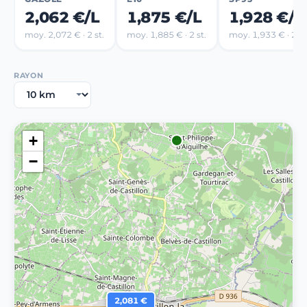
2,062 €/L
1,875 €/L
1,928 €/L
moy. 2,072 € · 2 st.
moy. 1,885 € · 2 st.
moy. 1,933 € · 2 st
RAYON
+
−
2,081 €