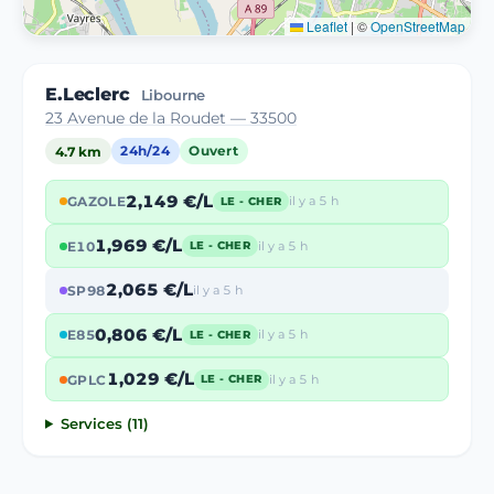
Leaflet
|
©
OpenStreetMap
E.Leclerc
Libourne
23 Avenue de la Roudet — 33500
4.7 km
24h/24
Ouvert
2,149 €/L
GAZOLE
il y a 5 h
LE - CHER
1,969 €/L
E10
il y a 5 h
LE - CHER
2,065 €/L
SP98
il y a 5 h
0,806 €/L
E85
il y a 5 h
LE - CHER
1,029 €/L
GPLC
il y a 5 h
LE - CHER
Services (11)