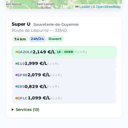
Leaflet
|
©
OpenStreetMap
Super U
Sauveterre-de-Guyenne
Route de Libourne — 33540
7.4 km
24h/24
Ouvert
2,149 €/L
GAZOLE
il y a 8 j
LE - CHER
1,999 €/L
E10
il y a 8 j
2,079 €/L
SP98
il y a 8 j
0,829 €/L
E85
il y a 8 j
1,099 €/L
GPLC
il y a 8 j
Services (13)