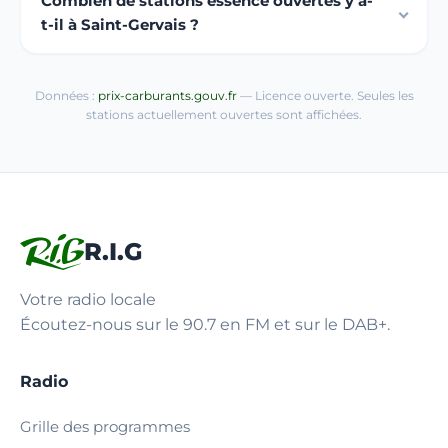
Combien de stations essence ouvertes y a-
t-il à Saint-Gervais ?
Données :
prix-carburants.gouv.fr
— Licence ouverte. Seules les
stations actuellement ouvertes sont affichées.
R.I.G
Votre radio locale
Écoutez-nous sur le 90.7 en FM et sur le DAB+.
Radio
Grille des programmes