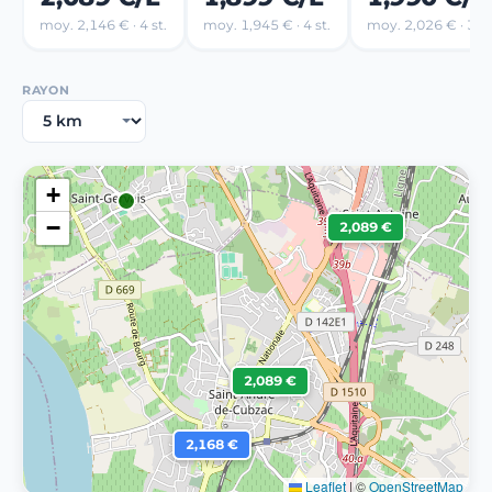
moy. 2,146 € · 4 st.
moy. 1,945 € · 4 st.
moy. 2,026 € · 3 st
RAYON
+
−
2,089 €
2,089 €
2,168 €
Leaflet
|
©
OpenStreetMap