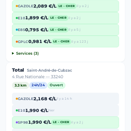
2,089 €/L
GAZOLE
il y a 2 j
LE - CHER
1,899 €/L
E10
il y a 2 j
LE - CHER
0,795 €/L
E85
il y a 5 j
LE - CHER
0,981 €/L
GPLC
il y a 123 j
LE - CHER
Services (3)
Total
Saint-André-de-Cubzac
4 Rue Nationale — 33240
3.3 km
24h/24
Ouvert
2,168 €/L
GAZOLE
il y a 14 h
1,990 €/L
E10
hier
1,990 €/L
SP98
il y a 2 j
LE - CHER