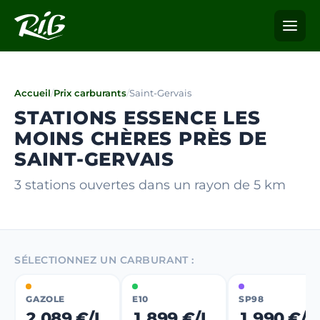
Accueil
/
Prix carburants
/
Saint-Gervais
STATIONS ESSENCE LES
MOINS CHÈRES PRÈS DE
SAINT-GERVAIS
3 stations ouvertes dans un rayon de 5 km
SÉLECTIONNEZ UN CARBURANT :
GAZOLE
E10
SP98
2,089 €/L
1,899 €/L
1,990 €/L