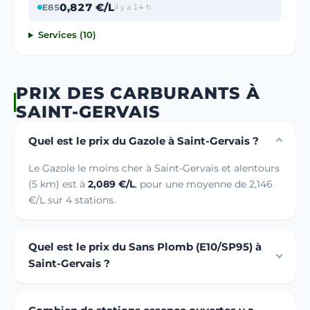
0,827 €/L
E85
il y a 14 h
Services (10)
PRIX DES CARBURANTS À
SAINT-GERVAIS
Quel est le prix du Gazole à Saint-Gervais ?
Le Gazole le moins cher à Saint-Gervais et alentours
(5 km) est à
2,089 €/L
, pour une moyenne de 2,146
€/L sur 4 stations.
Quel est le prix du Sans Plomb (E10/SP95) à
Saint-Gervais ?