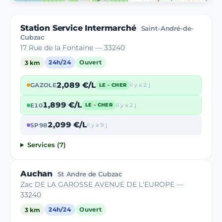
Station Service Intermarché
Saint-André-de-
Cubzac
17 Rue de la Fontaine — 33240
3 km
24h/24
Ouvert
2,089 €/L
GAZOLE
il y a 2 j
LE - CHER
1,899 €/L
E10
il y a 2 j
LE - CHER
2,099 €/L
SP98
il y a 9 j
Services (7)
Auchan
St Andre de Cubzac
Zac DE LA GAROSSE AVENUE DE L'EUROPE —
33240
3 km
24h/24
Ouvert