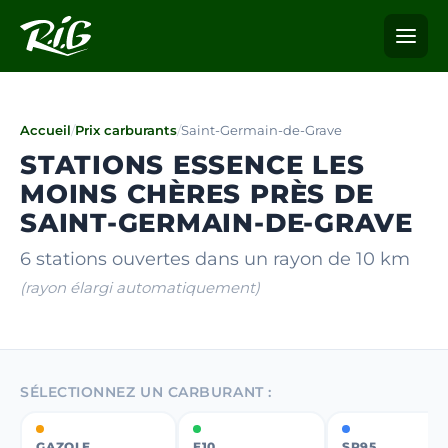
Accueil
/
Prix carburants
/
Saint-Germain-de-Grave
STATIONS ESSENCE LES
MOINS CHÈRES PRÈS DE
SAINT-GERMAIN-DE-GRAVE
6 stations ouvertes dans un rayon de 10 km
(rayon élargi automatiquement)
SÉLECTIONNEZ UN CARBURANT :
GAZOLE
E10
SP95