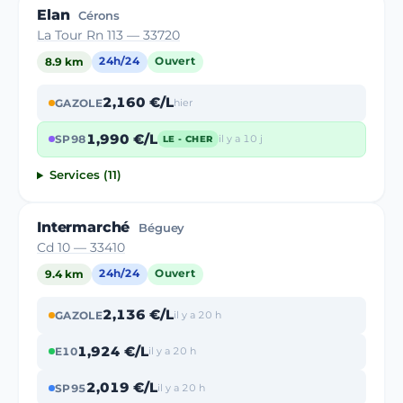
Elan
Cérons
La Tour Rn 113 — 33720
8.9 km
24h/24
Ouvert
2,160 €/L
GAZOLE
hier
1,990 €/L
SP98
il y a 10 j
LE - CHER
Services (11)
Intermarché
Béguey
Cd 10 — 33410
9.4 km
24h/24
Ouvert
2,136 €/L
GAZOLE
il y a 20 h
1,924 €/L
E10
il y a 20 h
2,019 €/L
SP95
il y a 20 h