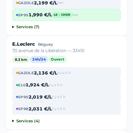
2,199 €/L
GAZOLE
hier
1,990 €/L
SP95
hier
LE - CHER
Services (7)
E.Leclerc
Béguey
70 avenue de la Libération — 33410
8.3 km
24h/24
Ouvert
2,136 €/L
GAZOLE
il y a 5 h
1,924 €/L
E10
il y a 5 h
2,019 €/L
SP95
il y a 5 h
2,031 €/L
SP98
il y a 5 h
Services (4)