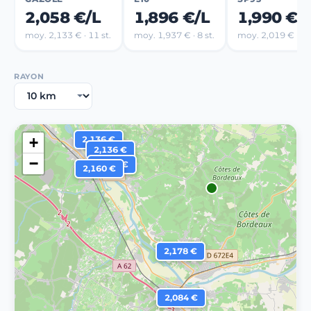
2,058 €/L
1,896 €/L
1,990 €/
moy. 2,133 € · 11 st.
moy. 1,937 € · 8 st.
moy. 2,019 € · 7 s
RAYON
+
2,136 €
2,136 €
−
2,199 €
2,160 €
2,178 €
2,084 €