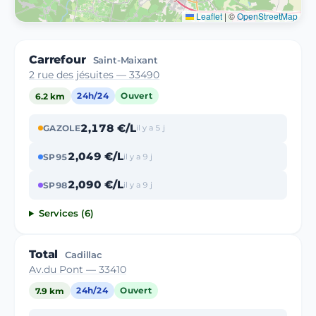
Leaflet
|
©
OpenStreetMap
Carrefour
Saint-Maixant
2 rue des jésuites — 33490
6.2 km
24h/24
Ouvert
2,178 €/L
GAZOLE
il y a 5 j
2,049 €/L
SP95
il y a 9 j
2,090 €/L
SP98
il y a 9 j
Services (6)
Total
Cadillac
Av.du Pont — 33410
7.9 km
24h/24
Ouvert