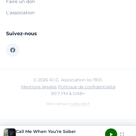
Faire un don
L'association
Suivez-nous
© 2026 R.I.G. Association loi 1901.
Mentions légales
·
Politique de confidentialité
90.7 FM & DAB+
Site créé par
cubeweb.fr
Call Me When You’re Sober