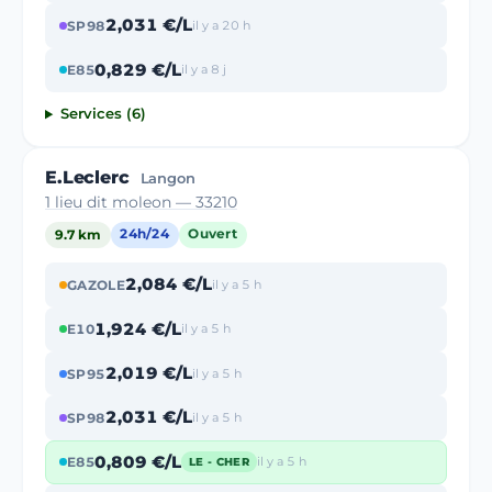
2,031 €/L
SP98
il y a 20 h
0,829 €/L
E85
il y a 8 j
Services (6)
E.Leclerc
Langon
1 lieu dit moleon — 33210
9.7 km
24h/24
Ouvert
2,084 €/L
GAZOLE
il y a 5 h
1,924 €/L
E10
il y a 5 h
2,019 €/L
SP95
il y a 5 h
2,031 €/L
SP98
il y a 5 h
0,809 €/L
E85
il y a 5 h
LE - CHER