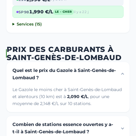
1,990 €/L
SP98
il y a 22 j
LE - CHER
Services (15)
PRIX DES CARBURANTS À
SAINT-GENÈS-DE-LOMBAUD
Quel est le prix du Gazole à Saint-Genès-de-
Lombaud ?
Le Gazole le moins cher à Saint-Genès-de-Lombaud
et alentours (10 km) est à
2,090 €/L
, pour une
moyenne de 2,148 €/L sur 10 stations.
Combien de stations essence ouvertes y a-
t-il à Saint-Genès-de-Lombaud ?