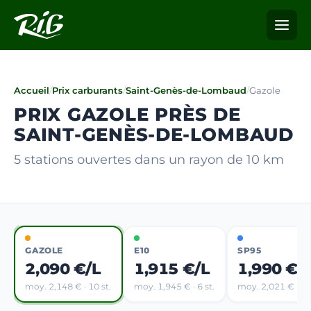
Accueil
/
Prix carburants
/
Saint-Genès-de-Lombaud
/
Gazole
PRIX GAZOLE PRÈS DE
SAINT-GENÈS-DE-LOMBAUD
5 stations ouvertes dans un rayon de 10 km
GAZOLE
E10
SP95
2,090 €/L
1,915 €/L
1,990 €/
moy. 2,148 € · 10 st.
moy. 1,945 € · 6 st.
moy. 2,021 € · 5 s