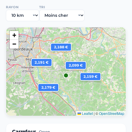
RAYON
TRI
+
−
2,188 €
2,191 €
2,099 €
2,159 €
2,179 €
Leaflet
|
©
OpenStreetMap
Carrefour
Creon