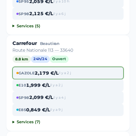
2,059 €/L
SP95
il y a 10 h
2,125 €/L
SP98
il y a 6 j
Services (5)
Carrefour
Beautiran
Route Nationale 113 — 33640
8.8 km
24h/24
Ouvert
2,179 €/L
GAZOLE
il y a 2 j
1,999 €/L
E10
il y a 2 j
2,099 €/L
SP98
il y a 4 j
0,849 €/L
E85
il y a 9 j
Services (7)