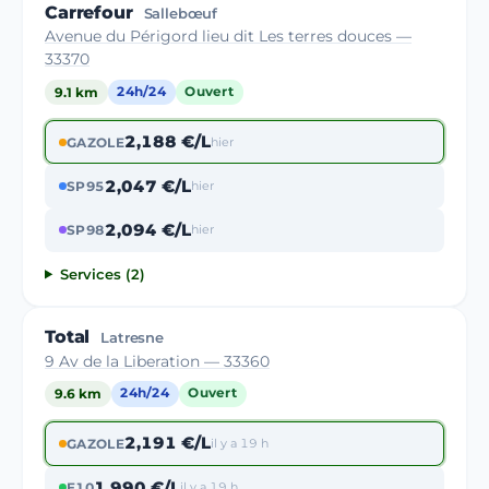
Carrefour
Sallebœuf
Avenue du Périgord lieu dit Les terres douces —
33370
9.1 km
24h/24
Ouvert
2,188 €/L
GAZOLE
hier
2,047 €/L
SP95
hier
2,094 €/L
SP98
hier
Services (2)
Total
Latresne
9 Av de la Liberation — 33360
9.6 km
24h/24
Ouvert
2,191 €/L
GAZOLE
il y a 19 h
1,990 €/L
E10
il y a 19 h