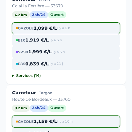
Ccial la Ferrière — 33670
4.2 km
24h/24
Ouvert
2,099 €/L
GAZOLE
il y a 6 h
1,919 €/L
E10
il y a 6 h
1,999 €/L
SP98
il y a 6 h
0,839 €/L
E85
il y a 21 j
Services (14)
Carrefour
Targon
Route de Bordeaux — 33760
9.2 km
24h/24
Ouvert
2,159 €/L
GAZOLE
il y a 10 h