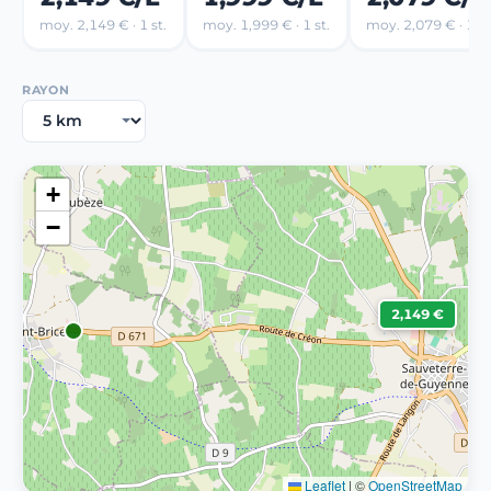
moy. 2,149 € · 1 st.
moy. 1,999 € · 1 st.
moy. 2,079 € · 1 st
RAYON
+
−
2,149 €
Leaflet
|
©
OpenStreetMap