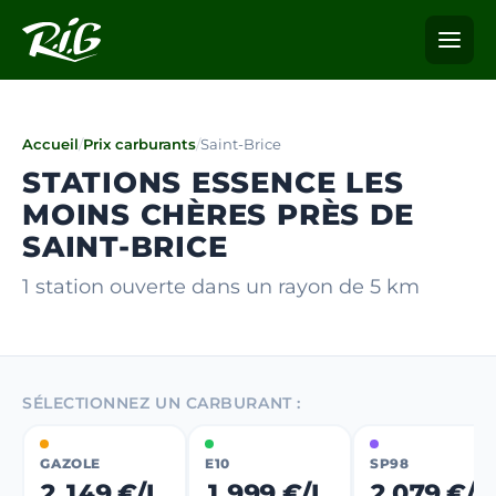
Accueil
/
Prix carburants
/
Saint-Brice
STATIONS ESSENCE LES
MOINS CHÈRES PRÈS DE
SAINT-BRICE
1 station ouverte dans un rayon de 5 km
SÉLECTIONNEZ UN CARBURANT :
GAZOLE
E10
SP98
2,149 €/L
1,999 €/L
2,079 €/L