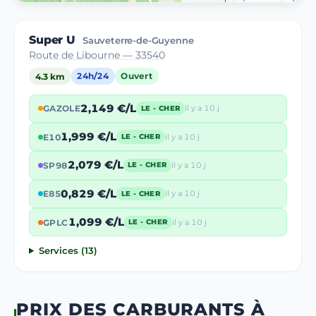
Super U
Sauveterre-de-Guyenne
Route de Libourne — 33540
4.3 km
24h/24
Ouvert
2,149 €/L
GAZOLE
il y a 10 j
LE - CHER
1,999 €/L
E10
il y a 10 j
LE - CHER
2,079 €/L
SP98
il y a 10 j
LE - CHER
0,829 €/L
E85
il y a 10 j
LE - CHER
1,099 €/L
GPLC
il y a 10 j
LE - CHER
Services (13)
PRIX DES CARBURANTS À