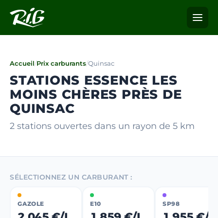
Accueil
/
Prix carburants
/
Quinsac
STATIONS ESSENCE LES
MOINS CHÈRES PRÈS DE
QUINSAC
2 stations ouvertes dans un rayon de 5 km
SÉLECTIONNEZ UN CARBURANT :
GAZOLE
E10
SP98
2,045 €/L
1,859 €/L
1,955 €/L