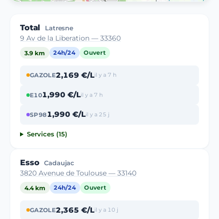
Total
Latresne
9 Av de la Liberation — 33360
3.9 km
24h/24
Ouvert
2,169 €/L
GAZOLE
il y a 7 h
1,990 €/L
E10
il y a 7 h
1,990 €/L
SP98
il y a 25 j
Services (15)
Esso
Cadaujac
3820 Avenue de Toulouse — 33140
4.4 km
24h/24
Ouvert
2,365 €/L
GAZOLE
il y a 10 j