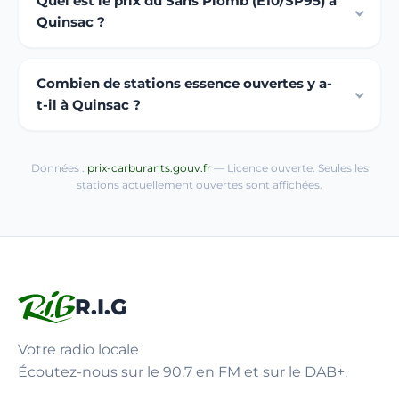
Quel est le prix du Sans Plomb (E10/SP95) à
Quinsac ?
Combien de stations essence ouvertes y a-
t-il à Quinsac ?
Données :
prix-carburants.gouv.fr
— Licence ouverte. Seules les
stations actuellement ouvertes sont affichées.
R.I.G
Votre radio locale
Écoutez-nous sur le 90.7 en FM et sur le DAB+.