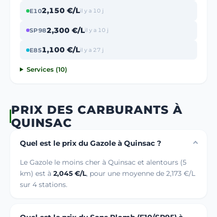
2,150 €/L
E10
il y a 10 j
2,300 €/L
SP98
il y a 10 j
1,100 €/L
E85
il y a 27 j
Services (10)
PRIX DES CARBURANTS À
QUINSAC
Quel est le prix du Gazole à Quinsac ?
Le Gazole le moins cher à Quinsac et alentours (5
km) est à
2,045 €/L
, pour une moyenne de 2,173 €/L
sur 4 stations.