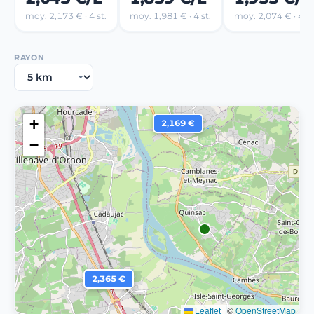
moy. 2,173 € · 4 st.
moy. 1,981 € · 4 st.
moy. 2,074 € · 4 st
RAYON
+
2,169 €
−
2,365 €
Leaflet
|
©
OpenStreetMap