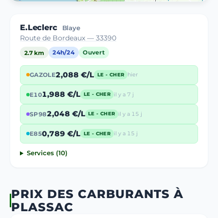
E.Leclerc
Blaye
Route de Bordeaux — 33390
2.7 km
24h/24
Ouvert
2,088 €/L
GAZOLE
hier
LE - CHER
1,988 €/L
E10
il y a 7 j
LE - CHER
2,048 €/L
SP98
il y a 15 j
LE - CHER
0,789 €/L
E85
il y a 15 j
LE - CHER
Services (10)
PRIX DES CARBURANTS À
PLASSAC