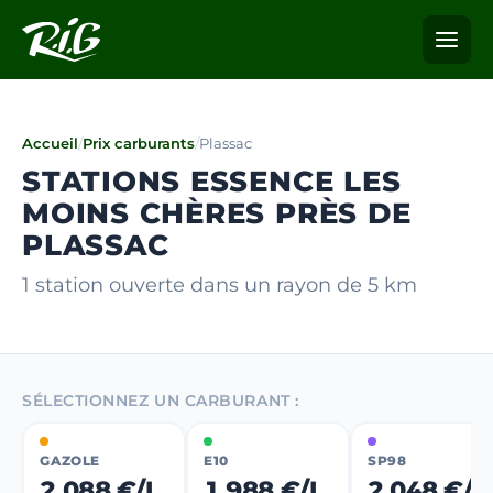
Accueil
/
Prix carburants
/
Plassac
STATIONS ESSENCE LES
MOINS CHÈRES PRÈS DE
PLASSAC
1 station ouverte dans un rayon de 5 km
SÉLECTIONNEZ UN CARBURANT :
GAZOLE
E10
SP98
2,088 €/L
1,988 €/L
2,048 €/L