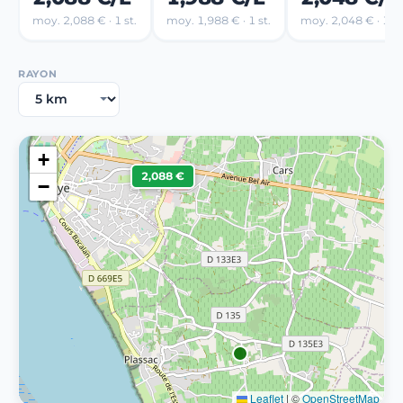
moy. 2,088 € · 1 st.
moy. 1,988 € · 1 st.
moy. 2,048 € · 1 st
RAYON
+
2,088 €
−
Leaflet
|
©
OpenStreetMap