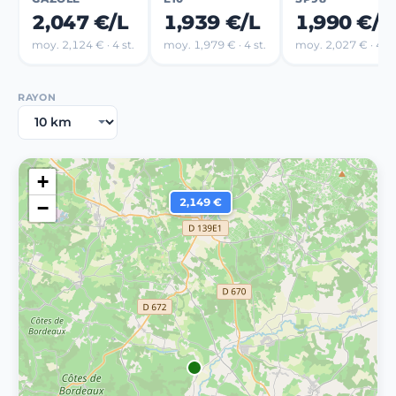
2,047 €/L
1,939 €/L
1,990 €/L
moy. 2,124 € · 4 st.
moy. 1,979 € · 4 st.
moy. 2,027 € · 4 st
RAYON
+
2,149 €
−