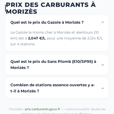
PRIX DES CARBURANTS À
MORIZÈS
Quel est le prix du Gazole à Morizès ?
Le Gazole le moins cher à Morizès et alentours (10
km) est à
2,047 €/L
, pour une moyenne de 2,124 €/L
sur 4 stations.
Quel est le prix du Sans Plomb (E10/SP95) à
Morizès ?
Combien de stations essence ouvertes y a-
t-il à Morizès ?
Données :
prix-carburants.gouv.fr
— Licence ouverte. Seules les
stations actuellement ouvertes sont affichées.