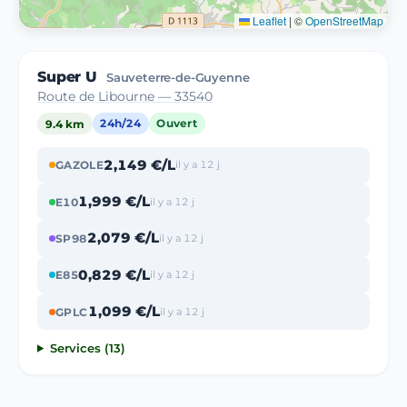
Leaflet
|
©
OpenStreetMap
Super U
Sauveterre-de-Guyenne
Route de Libourne — 33540
9.4 km
24h/24
Ouvert
2,149 €/L
GAZOLE
il y a 12 j
1,999 €/L
E10
il y a 12 j
2,079 €/L
SP98
il y a 12 j
0,829 €/L
E85
il y a 12 j
1,099 €/L
GPLC
il y a 12 j
Services (13)