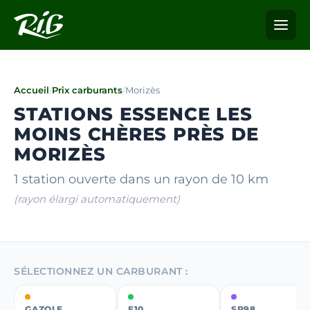
Accueil
/
Prix carburants
/
Morizès
STATIONS ESSENCE LES
MOINS CHÈRES PRÈS DE
MORIZÈS
1 station ouverte dans un rayon de 10 km
(rayon élargi automatiquement)
SÉLECTIONNEZ UN CARBURANT :
GAZOLE
E10
SP98