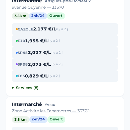
Intermarché
Artigues-près-Bordeaux
avenue Guyenne — 33370
3.5 km
24h/24
Ouvert
2,177 €/L
GAZOLE
il y a 2 j
1,955 €/L
E10
il y a 2 j
2,027 €/L
SP95
il y a 2 j
2,073 €/L
SP98
il y a 2 j
0,829 €/L
E85
il y a 2 j
Services (8)
Intermarché
Yvrac
Zone Activité les Tabernottes — 33370
3.8 km
24h/24
Ouvert