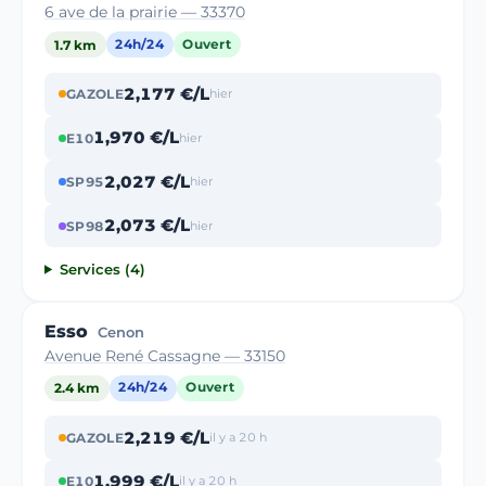
6 ave de la prairie — 33370
1.7 km
24h/24
Ouvert
2,177 €/L
GAZOLE
hier
1,970 €/L
E10
hier
2,027 €/L
SP95
hier
2,073 €/L
SP98
hier
Services (4)
Esso
Cenon
Avenue René Cassagne — 33150
2.4 km
24h/24
Ouvert
2,219 €/L
GAZOLE
il y a 20 h
1,999 €/L
E10
il y a 20 h