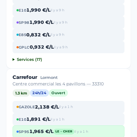
1,990 €/L
E10
il y a 9 h
1,990 €/L
SP98
il y a 9 h
0,832 €/L
E85
il y a 9 h
0,932 €/L
GPLC
il y a 9 h
Services (17)
Carrefour
Lormont
Centre commercial les 4 pavillons — 33310
1.3 km
24h/24
Ouvert
2,138 €/L
GAZOLE
il y a 1 h
1,891 €/L
E10
il y a 1 h
1,965 €/L
SP95
il y a 1 h
LE - CHER