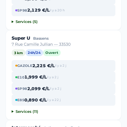
2,129 €/L
SP98
il y a 20 h
Services (5)
Super U
Bassens
7 Rue Camille Jullian — 33530
3 km
24h/24
Ouvert
2,225 €/L
GAZOLE
il y a 2 j
1,999 €/L
E10
il y a 2 j
2,099 €/L
SP98
il y a 2 j
0,890 €/L
E85
il y a 22 j
Services (11)