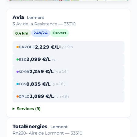
Avia
Lormont
3 Av de la Resistance — 33310
0.4 km
24h/24
Ouvert
2,229 €/L
GAZOLE
il y a 9 h
2,099 €/L
E10
hier
2,249 €/L
SP98
il y a 16 j
0,835 €/L
E85
il y a 16 j
1,089 €/L
GPLC
il y a 48 j
Services (9)
TotalEnergies
Lormont
Rn230- Aire de Lormont — 33310