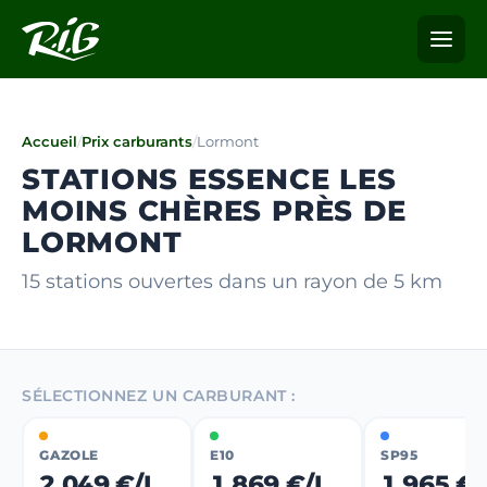
Accueil
/
Prix carburants
/
Lormont
STATIONS ESSENCE LES
MOINS CHÈRES PRÈS DE
LORMONT
15 stations ouvertes dans un rayon de 5 km
SÉLECTIONNEZ UN CARBURANT :
GAZOLE
E10
SP95
2,049 €/L
1,869 €/L
1,965 €/