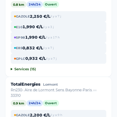
0.8 km
24h/24
Ouvert
2,250 €/L
GAZOLE
il y a 7 j
1,990 €/L
E10
il y a 3 j
1,990 €/L
SP98
il y a 17 h
0,832 €/L
E85
il y a 7 j
0,932 €/L
GPLC
il y a 7 j
Services (15)
TotalEnergies
Lormont
Rn230- Aire de Lormont Sens Bayonne-Paris —
33310
0.9 km
24h/24
Ouvert
2,200 €/L
GAZOLE
il y a 9 h