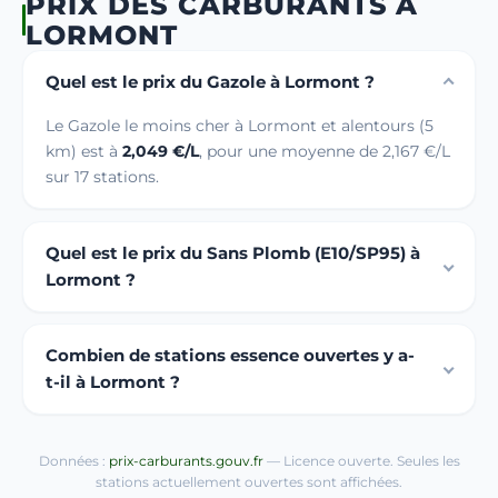
PRIX DES CARBURANTS À
LORMONT
Quel est le prix du Gazole à Lormont ?
Le Gazole le moins cher à Lormont et alentours (5
km) est à
2,049 €/L
, pour une moyenne de 2,167 €/L
sur 17 stations.
Quel est le prix du Sans Plomb (E10/SP95) à
Lormont ?
Combien de stations essence ouvertes y a-
t-il à Lormont ?
Données :
prix-carburants.gouv.fr
— Licence ouverte. Seules les
stations actuellement ouvertes sont affichées.