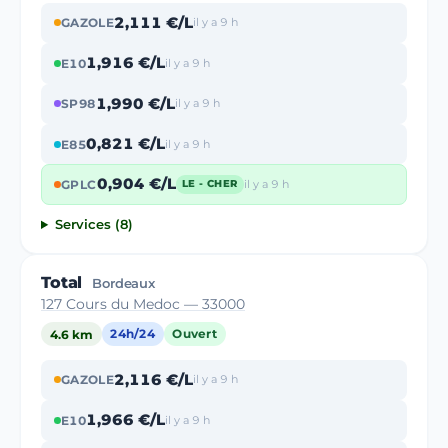
2,111 €/L
GAZOLE
il y a 9 h
1,916 €/L
E10
il y a 9 h
1,990 €/L
SP98
il y a 9 h
0,821 €/L
E85
il y a 9 h
0,904 €/L
GPLC
il y a 9 h
LE - CHER
Services (8)
Total
Bordeaux
127 Cours du Medoc — 33000
4.6 km
24h/24
Ouvert
2,116 €/L
GAZOLE
il y a 9 h
1,966 €/L
E10
il y a 9 h