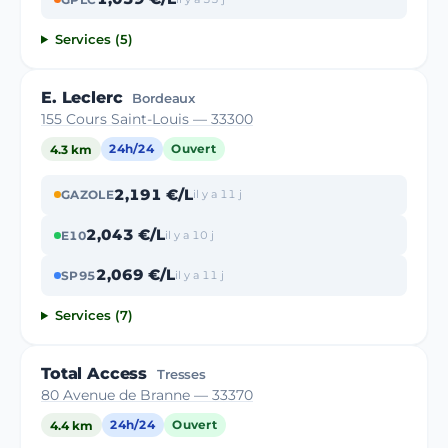
Services (5)
E. Leclerc
Bordeaux
155 Cours Saint-Louis — 33300
4.3 km
24h/24
Ouvert
2,191 €/L
GAZOLE
il y a 11 j
2,043 €/L
E10
il y a 10 j
2,069 €/L
SP95
il y a 11 j
Services (7)
Total Access
Tresses
80 Avenue de Branne — 33370
4.4 km
24h/24
Ouvert