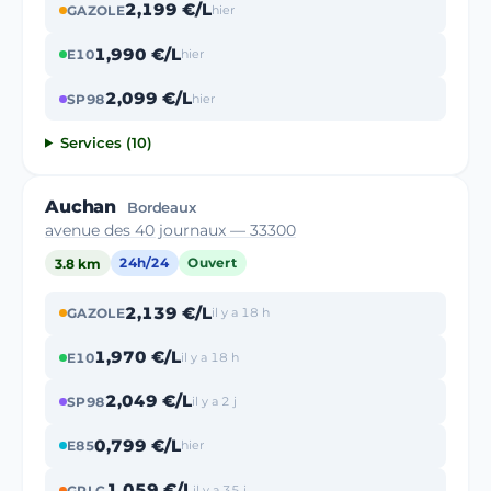
2,199 €/L
GAZOLE
hier
1,990 €/L
E10
hier
2,099 €/L
SP98
hier
Services (10)
Auchan
Bordeaux
avenue des 40 journaux — 33300
3.8 km
24h/24
Ouvert
2,139 €/L
GAZOLE
il y a 18 h
1,970 €/L
E10
il y a 18 h
2,049 €/L
SP98
il y a 2 j
0,799 €/L
E85
hier
1,059 €/L
GPLC
il y a 35 j