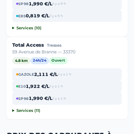
1,990 €/L
SP98
il y a 9 h
0,819 €/L
E85
il y a 9 h
Services (10)
Total Access
Tresses
59 Avenue de Branne — 33370
4.8 km
24h/24
Ouvert
2,111 €/L
GAZOLE
il y a 1 h
1,922 €/L
E10
il y a 1 h
1,990 €/L
SP98
il y a 1 h
Services (11)