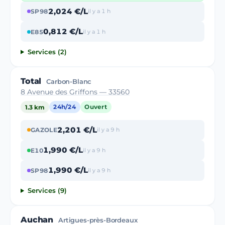
2,024 €/L
SP98
il y a 1 h
0,812 €/L
E85
il y a 1 h
Services (2)
Total
Carbon-Blanc
8 Avenue des Griffons — 33560
1.3 km
24h/24
Ouvert
2,201 €/L
GAZOLE
il y a 9 h
1,990 €/L
E10
il y a 9 h
1,990 €/L
SP98
il y a 9 h
Services (9)
Auchan
Artigues-près-Bordeaux