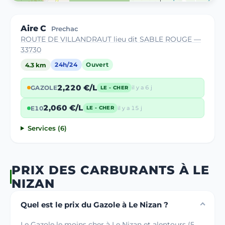
Aire C
Prechac
ROUTE DE VILLANDRAUT lieu dit SABLE ROUGE —
33730
4.3 km
24h/24
Ouvert
2,220 €/L
GAZOLE
il y a 6 j
LE - CHER
2,060 €/L
E10
il y a 15 j
LE - CHER
Services (6)
PRIX DES CARBURANTS À LE
NIZAN
Quel est le prix du Gazole à Le Nizan ?
Le Gazole le moins cher à Le Nizan et alentours (5