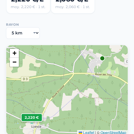
moy. 2,220 € · 1 st.
moy. 2,060 € · 1 st.
RAYON
+
−
2,220 €
Leaflet
|
©
OpenStreetMap