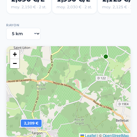
moy. 2,150 € · 2 st.
moy. 2,030 € · 2 st.
moy. 2,125 € · 1 st
RAYON
+
−
2,209 €
Leaflet
|
©
OpenStreetMap