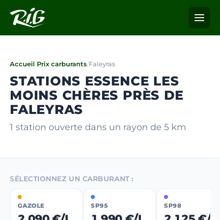
Accueil
/
Prix carburants
/
Faleyras
STATIONS ESSENCE LES
MOINS CHÈRES PRÈS DE
FALEYRAS
1 station ouverte dans un rayon de 5 km
SÉLECTIONNEZ UN CARBURANT :
GAZOLE
SP95
SP98
2,090 €/L
1,990 €/L
2,125 €/L