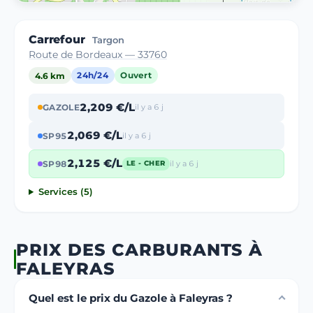
Carrefour
Targon
Route de Bordeaux — 33760
4.6 km
24h/24
Ouvert
2,209 €/L
GAZOLE
il y a 6 j
2,069 €/L
SP95
il y a 6 j
2,125 €/L
SP98
il y a 6 j
LE - CHER
Services (5)
PRIX DES CARBURANTS À
FALEYRAS
Quel est le prix du Gazole à Faleyras ?