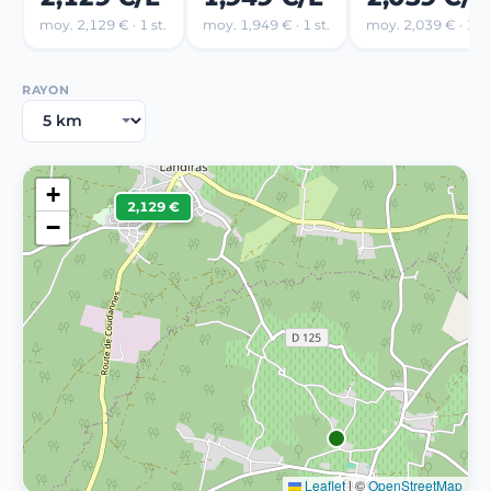
moy. 2,129 € · 1 st.
moy. 1,949 € · 1 st.
moy. 2,039 € · 1 st
RAYON
+
2,129 €
−
Leaflet
|
©
OpenStreetMap