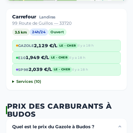
Carrefour
Landiras
99 Route de Guillos — 33720
3.5 km
24h/24
Ouvert
2,129 €/L
GAZOLE
il y a 18 h
LE - CHER
1,949 €/L
E10
il y a 18 h
LE - CHER
2,039 €/L
SP98
il y a 18 h
LE - CHER
Services (10)
PRIX DES CARBURANTS À
BUDOS
Quel est le prix du Gazole à Budos ?