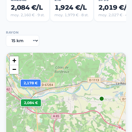
2,084 €/L
1,924 €/L
2,019 €/L
moy. 2,160 € · 9 st.
moy. 1,979 € · 8 st.
moy. 2,027 € · 4 st
RAYON
+
−
2,178 €
2,084 €