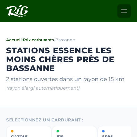
Accueil
/
Prix carburants
/
Bassanne
STATIONS ESSENCE LES
MOINS CHÈRES PRÈS DE
BASSANNE
2 stations ouvertes dans un rayon de 15 km
(rayon élargi automatiquement)
SÉLECTIONNEZ UN CARBURANT :
GAZOLE
E10
SP95