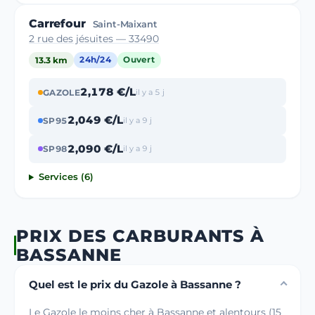
Carrefour
Saint-Maixant
2 rue des jésuites — 33490
13.3 km
24h/24
Ouvert
2,178 €/L
GAZOLE
il y a 5 j
2,049 €/L
SP95
il y a 9 j
2,090 €/L
SP98
il y a 9 j
Services (6)
PRIX DES CARBURANTS À
BASSANNE
Quel est le prix du Gazole à Bassanne ?
Le Gazole le moins cher à Bassanne et alentours (15