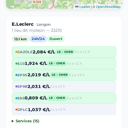
Leaflet
|
©
OpenStreetMap
E.Leclerc
Langon
1 lieu dit moleon — 33210
13.1 km
24h/24
Ouvert
2,084 €/L
GAZOLE
il y a 12 h
LE - CHER
1,924 €/L
E10
il y a 12 h
LE - CHER
2,019 €/L
SP95
il y a 12 h
LE - CHER
2,031 €/L
SP98
il y a 12 h
0,809 €/L
E85
il y a 12 h
LE - CHER
1,037 €/L
GPLC
il y a 12 h
Services (15)