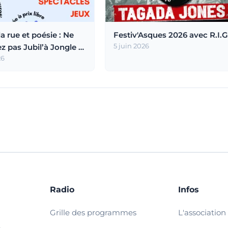
la rue et poésie : Ne
Festiv'Asques 2026 avec R.I.G
 pas Jubil’à Jongle à
5 juin 2026
fort
26
Radio
Infos
Grille des programmes
L'association