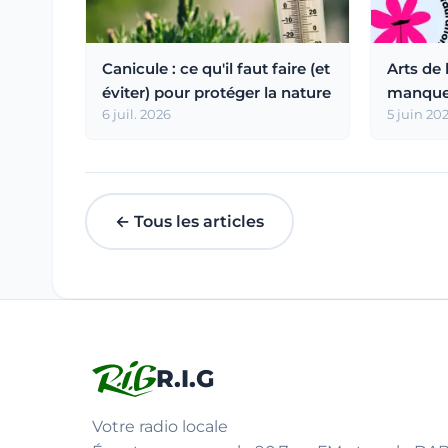
Canicule : ce qu'il faut faire (et
Arts de 
éviter) pour protéger la nature
manquez
6 juil. 2026
Blanque
5 juin 20
← Tous les articles
R.I.G
Votre radio locale