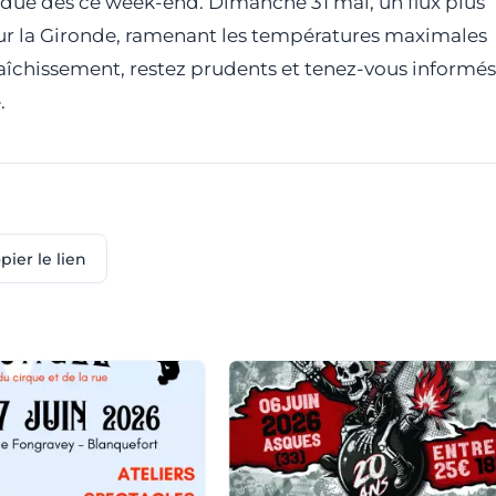
due dès ce week-end. Dimanche 31 mai, un flux plus
t sur la Gironde, ramenant les températures maximales
fraîchissement, restez prudents et tenez-vous informés
.
pier le lien