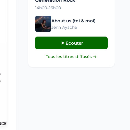
Génération Rock
14h00–16h00
About us (toi & moi)
Jenn Ayache
Écouter
Tous les titres diffusés →