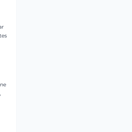
ar
tes
nne
,