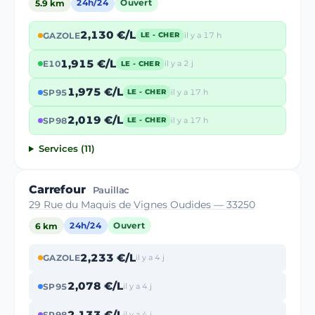
5.9 km
24h/24
Ouvert
2,130 €/L
GAZOLE
il y a 17 h
LE - CHER
1,915 €/L
E10
il y a 2 j
LE - CHER
1,975 €/L
SP95
il y a 17 h
LE - CHER
2,019 €/L
SP98
il y a 17 h
LE - CHER
Services (11)
Carrefour
Pauillac
29 Rue du Maquis de Vignes Oudides — 33250
6 km
24h/24
Ouvert
2,233 €/L
GAZOLE
il y a 4 j
2,078 €/L
SP95
il y a 4 j
2,133 €/L
SP98
il y a 4 j