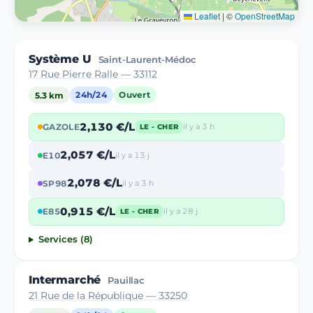
Leaflet
|
©
OpenStreetMap
Système U
Saint-Laurent-Médoc
17 Rue Pierre Ralle — 33112
5.3 km
24h/24
Ouvert
2,130 €/L
GAZOLE
il y a 3 h
LE - CHER
2,057 €/L
E10
il y a 13 j
2,078 €/L
SP98
il y a 3 h
0,915 €/L
E85
il y a 28 j
LE - CHER
Services (8)
Intermarché
Pauillac
21 Rue de la République — 33250