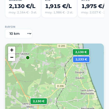
2,130 €/L
1,915 €/L
1,975 €/L
moy. 2,164 € · 3 st.
moy. 1,986 € · 2 st.
moy. 2,027 € · 2 st
RAYON
+
2,130 €
−
2,233 €
2,130 €