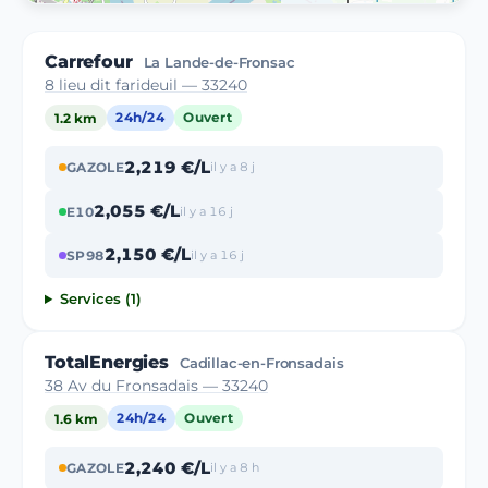
Carrefour
La Lande-de-Fronsac
8 lieu dit farideuil — 33240
1.2 km
24h/24
Ouvert
2,219 €/L
GAZOLE
il y a 8 j
2,055 €/L
E10
il y a 16 j
2,150 €/L
SP98
il y a 16 j
Services (1)
TotalEnergies
Cadillac-en-Fronsadais
38 Av du Fronsadais — 33240
1.6 km
24h/24
Ouvert
2,240 €/L
GAZOLE
il y a 8 h