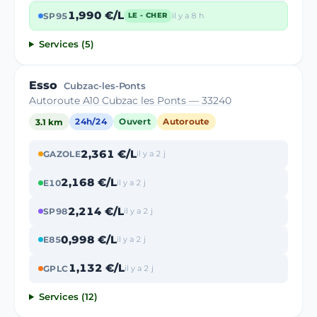
1,990 €/L
SP95
il y a 8 h
LE - CHER
Services (5)
Esso
Cubzac-les-Ponts
Autoroute A10 Cubzac les Ponts — 33240
3.1 km
24h/24
Ouvert
Autoroute
2,361 €/L
GAZOLE
il y a 2 j
2,168 €/L
E10
il y a 2 j
2,214 €/L
SP98
il y a 2 j
0,998 €/L
E85
il y a 2 j
1,132 €/L
GPLC
il y a 2 j
Services (12)