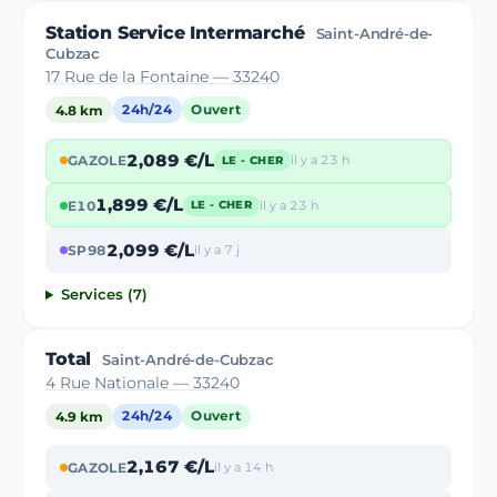
Station Service Intermarché
Saint-André-de-
Cubzac
17 Rue de la Fontaine — 33240
4.8 km
24h/24
Ouvert
2,089 €/L
GAZOLE
il y a 23 h
LE - CHER
1,899 €/L
E10
il y a 23 h
LE - CHER
2,099 €/L
SP98
il y a 7 j
Services (7)
Total
Saint-André-de-Cubzac
4 Rue Nationale — 33240
4.9 km
24h/24
Ouvert
2,167 €/L
GAZOLE
il y a 14 h