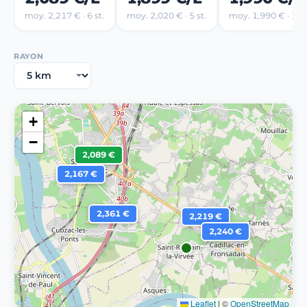
moy. 2,217 € · 6 st.
moy. 2,020 € · 5 st.
moy. 1,990 € · 1 st
RAYON
+
−
2,089 €
2,167 €
2,361 €
2,219 €
2,240 €
Leaflet
|
©
OpenStreetMap