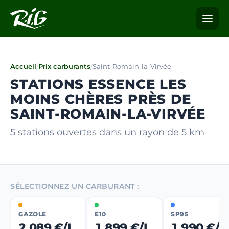
Accueil
/
Prix carburants
/
Saint-Romain-la-Virvée
STATIONS ESSENCE LES
MOINS CHÈRES PRÈS DE
SAINT-ROMAIN-LA-VIRVÉE
5 stations ouvertes dans un rayon de 5 km
SÉLECTIONNEZ UN CARBURANT :
GAZOLE
E10
SP95
2,089 €/L
1,899 €/L
1,990 €/L