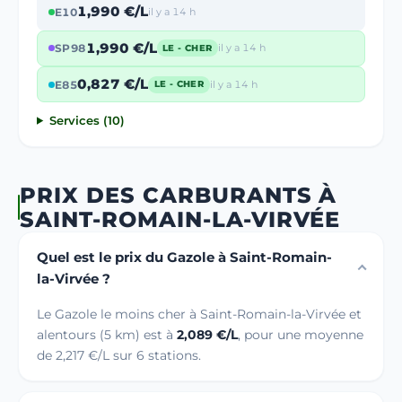
1,990 €/L
E10
il y a 14 h
1,990 €/L
SP98
il y a 14 h
LE - CHER
0,827 €/L
E85
il y a 14 h
LE - CHER
Services (10)
PRIX DES CARBURANTS À
SAINT-ROMAIN-LA-VIRVÉE
Quel est le prix du Gazole à Saint-Romain-
la-Virvée ?
Le Gazole le moins cher à Saint-Romain-la-Virvée et
alentours (5 km) est à
2,089 €/L
, pour une moyenne
de 2,217 €/L sur 6 stations.