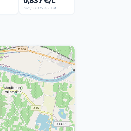
0,837 €/L
.
moy. 0,837 € · 1 st.