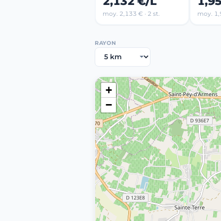
2,132 €/L
1,9
moy. 2,133 € · 2 st.
moy. 1,9
RAYON
+
−