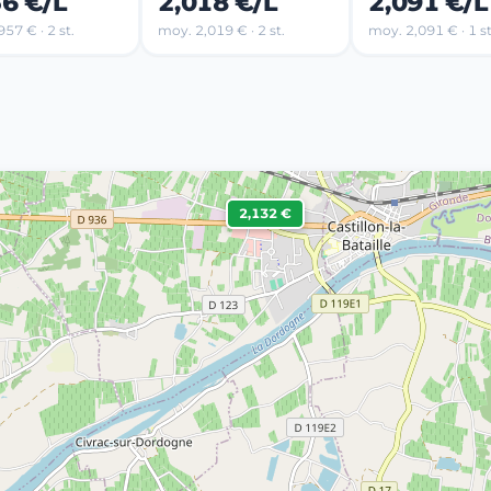
56 €/L
2,018 €/L
2,091 €/L
57 € · 2 st.
moy. 2,019 € · 2 st.
moy. 2,091 € · 1 st
2,132 €