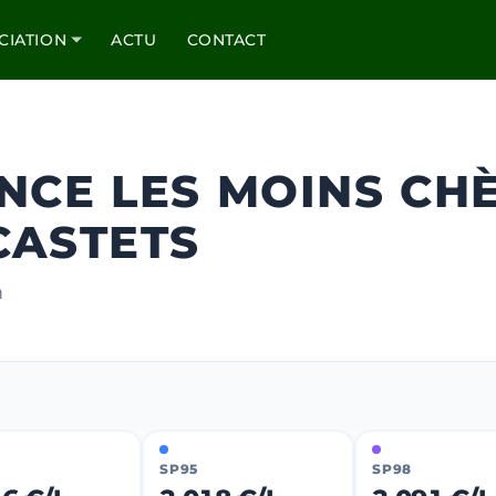
CIATION
ACTU
CONTACT
NCE LES MOINS CH
CASTETS
m
SP95
SP98