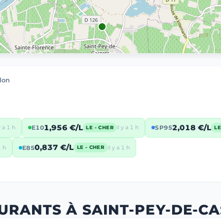
lon
1,956 €/L
2,018 €/L
y a 1 h
E10
il y a 1 h
SP95
LE - CHER
LE
0,837 €/L
1 h
E85
il y a 1 h
LE - CHER
URANTS À SAINT-PEY-DE-C