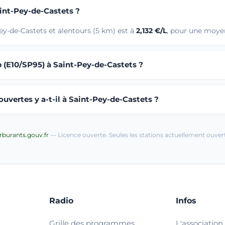
aint-Pey-de-Castets ?
ey-de-Castets et alentours (5 km) est à
2,132 €/L
, pour une moyen
b (E10/SP95) à Saint-Pey-de-Castets ?
uvertes y a-t-il à Saint-Pey-de-Castets ?
arburants.gouv.fr
— Licence ouverte. Seules les stations actuellement ouvert
Radio
Infos
Grille des programmes
L'association