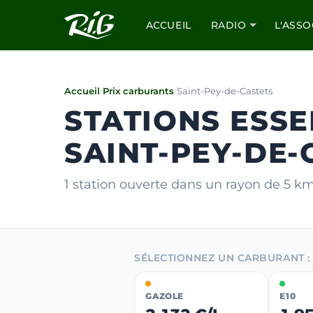
ACCUEIL
RADIO
L'ASSO
Accueil
/
Prix carburants
/
Saint-Pey-de-Castets
STATIONS ESSE
SAINT-PEY-DE-
1 station ouverte dans un rayon de 5 k
SÉLECTIONNEZ UN CARBURANT :
GAZOLE
E10