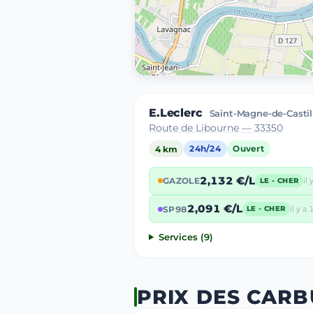
E.Leclerc
Saint-Magne-de-Castil
Route de Libourne — 33350
4 km
24h/24
Ouvert
2,132 €/L
GAZOLE
il 
LE - CHER
2,091 €/L
SP98
il y a 
LE - CHER
Services (9)
PRIX DES CARB