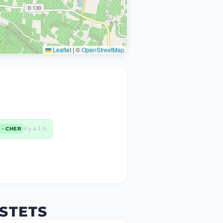
Leaflet
|
©
OpenStreetMap
il y a 1 h
 - CHER
ASTETS