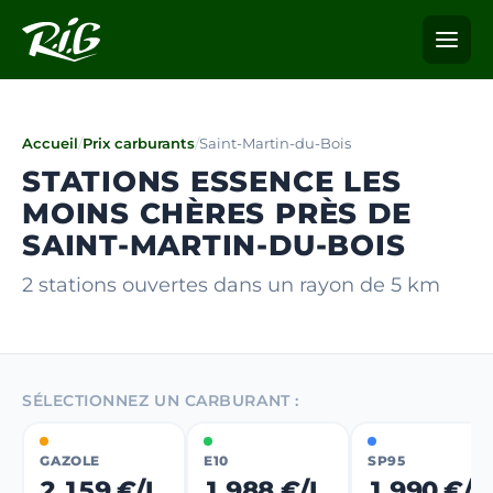
Accueil
/
Prix carburants
/
Saint-Martin-du-Bois
STATIONS ESSENCE LES
MOINS CHÈRES PRÈS DE
SAINT-MARTIN-DU-BOIS
2 stations ouvertes dans un rayon de 5 km
SÉLECTIONNEZ UN CARBURANT :
GAZOLE
E10
SP95
2,159 €/L
1,988 €/L
1,990 €/L