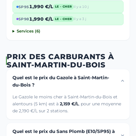
1,990 €/L
SP95
il y a 10 j
LE - CHER
1,990 €/L
SP98
il y a 3 j
LE - CHER
Services (6)
PRIX DES CARBURANTS À
SAINT-MARTIN-DU-BOIS
Quel est le prix du Gazole à Saint-Martin-
du-Bois ?
Le Gazole le moins cher à Saint-Martin-du-Bois et
alentours (5 km) est à
2,159 €/L
, pour une moyenne
de 2,190 €/L sur 2 stations.
Quel est le prix du Sans Plomb (E10/SP95) à