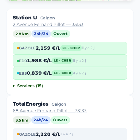
Station U
Galgon
2 Avenue Fernand Pillot — 33133
2.8 km
24h/24
Ouvert
2,159 €/L
GAZOLE
il y a 2 j
LE - CHER
1,988 €/L
E10
il y a 2 j
LE - CHER
0,839 €/L
E85
il y a 2 j
LE - CHER
Services (15)
TotalEnergies
Galgon
68 Avenue Fernand Pillot — 33133
3.5 km
24h/24
Ouvert
2,220 €/L
GAZOLE
il y a 2 j