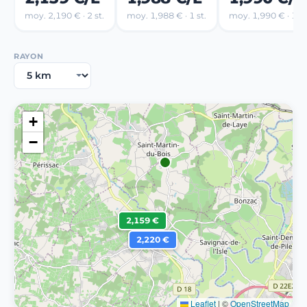
moy. 2,190 € · 2 st.
moy. 1,988 € · 1 st.
moy. 1,990 € · 1 st
RAYON
+
−
2,159 €
2,220 €
Leaflet
|
©
OpenStreetMap