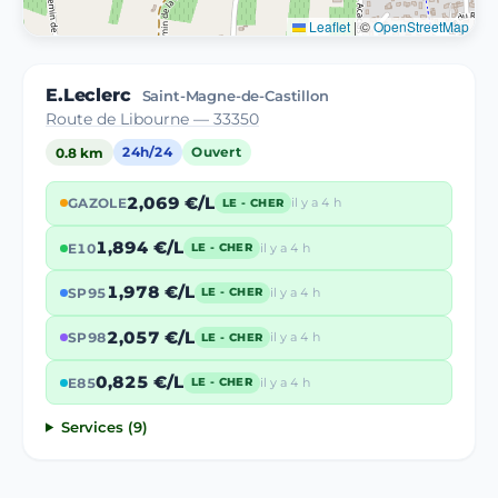
Leaflet
|
©
OpenStreetMap
E.Leclerc
Saint-Magne-de-Castillon
Route de Libourne — 33350
0.8 km
24h/24
Ouvert
2,069 €/L
GAZOLE
il y a 4 h
LE - CHER
1,894 €/L
E10
il y a 4 h
LE - CHER
1,978 €/L
SP95
il y a 4 h
LE - CHER
2,057 €/L
SP98
il y a 4 h
LE - CHER
0,825 €/L
E85
il y a 4 h
LE - CHER
Services (9)