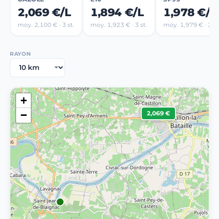
2,069 €/L
1,894 €/L
1,978 €/L
moy. 2,100 € · 3 st.
moy. 1,923 € · 3 st.
moy. 1,979 € · 2 st
RAYON
+
−
2,069 €