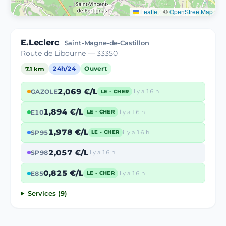
Leaflet
|
©
OpenStreetMap
E.Leclerc
Saint-Magne-de-Castillon
Route de Libourne — 33350
7.1 km
24h/24
Ouvert
2,069 €/L
GAZOLE
il y a 16 h
LE - CHER
1,894 €/L
E10
il y a 16 h
LE - CHER
1,978 €/L
SP95
il y a 16 h
LE - CHER
2,057 €/L
SP98
il y a 16 h
0,825 €/L
E85
il y a 16 h
LE - CHER
Services (9)