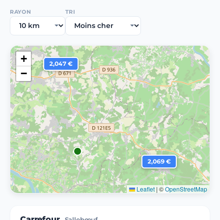
RAYON
TRI
+
2,047 €
−
2,069 €
Leaflet
|
©
OpenStreetMap
Carrefour
Sallebœuf