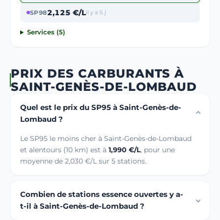
2,125 €/L
SP98
il y a 5 j
Services (5)
PRIX DES CARBURANTS À
SAINT-GENÈS-DE-LOMBAUD
Quel est le prix du SP95 à Saint-Genès-de-
Lombaud ?
Le SP95 le moins cher à Saint-Genès-de-Lombaud
et alentours (10 km) est à
1,990 €/L
, pour une
moyenne de 2,030 €/L sur 5 stations.
Combien de stations essence ouvertes y a-
t-il à Saint-Genès-de-Lombaud ?