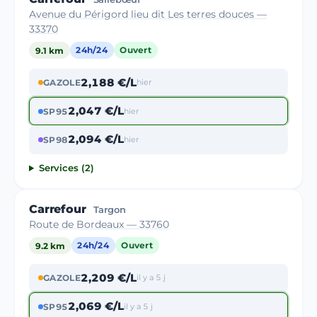
Avenue du Périgord lieu dit Les terres douces —
33370
9.1 km
24h/24
Ouvert
2,188 €/L
GAZOLE
hier
2,047 €/L
SP95
hier
2,094 €/L
SP98
hier
Services (2)
Carrefour
Targon
Route de Bordeaux — 33760
9.2 km
24h/24
Ouvert
2,209 €/L
GAZOLE
il y a 5 j
2,069 €/L
SP95
il y a 5 j