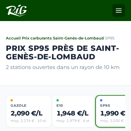
Accueil
/
Prix carburants
/
Saint-Genès-de-Lombaud
/
SP95
PRIX SP95 PRÈS DE SAINT-
GENÈS-DE-LOMBAUD
2 stations ouvertes dans un rayon de 10 km
GAZOLE
E10
SP95
2,090 €/L
1,948 €/L
1,990 €/
moy. 2,174 € · 10 st.
moy. 1,979 € · 6 st.
moy. 2,030 € · 5 s