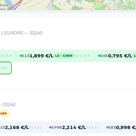
 L'EUROPE — 33240
1,899 €/L
0,795 €/L
 y a 14 h
E10
il y a 14 h
E85
LE - CHER
L
 122 j
— 33240
oute
2,168 €/L
2,214 €/L
0,998 €
10
il y a 2 j
SP98
il y a 2 j
E85