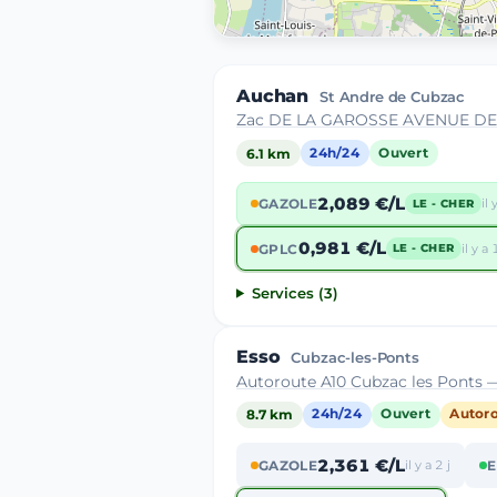
Auchan
St Andre de Cubzac
Zac DE LA GAROSSE AVENUE DE
6.1 km
24h/24
Ouvert
2,089 €/L
GAZOLE
il
LE - CHER
0,981 €/L
GPLC
il y a
LE - CHER
Services (3)
Esso
Cubzac-les-Ponts
Autoroute A10 Cubzac les Ponts 
8.7 km
24h/24
Ouvert
Autor
2,361 €/L
GAZOLE
il y a 2 j
E