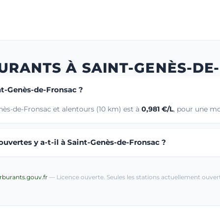
BURANTS À SAINT-GENÈS-DE
int-Genès-de-Fronsac ?
nès-de-Fronsac et alentours (10 km) est à
0,981 €/L
, pour une mo
uvertes y a-t-il à Saint-Genès-de-Fronsac ?
arburants.gouv.fr
— Licence ouverte. Seules les stations actuellement ouvert