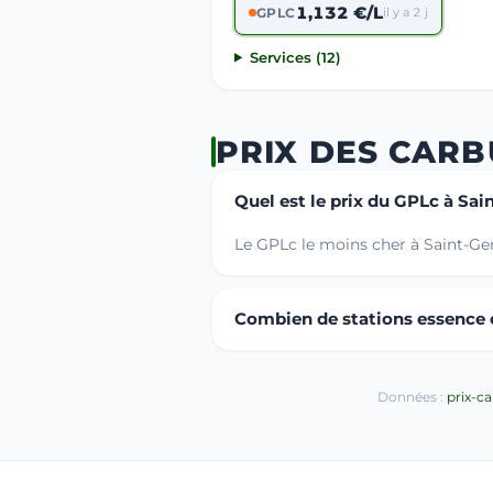
1,132 €/L
GPLC
il y a 2 j
Services (12)
PRIX DES CAR
Quel est le prix du GPLc à Sa
Le GPLc le moins cher à Saint-Ge
Combien de stations essence o
Données :
prix-c