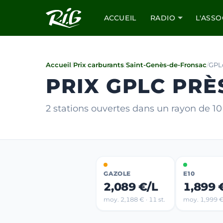
ACCUEIL
RADIO
L'ASSO
Accueil
/
Prix carburants
/
Saint-Genès-de-Fronsac
/
GPL
PRIX GPLC PRÈ
2 stations ouvertes dans un rayon de 1
GAZOLE
E10
2,089 €/L
1,899 
moy. 2,188 € · 11 st.
moy. 1,999 € 