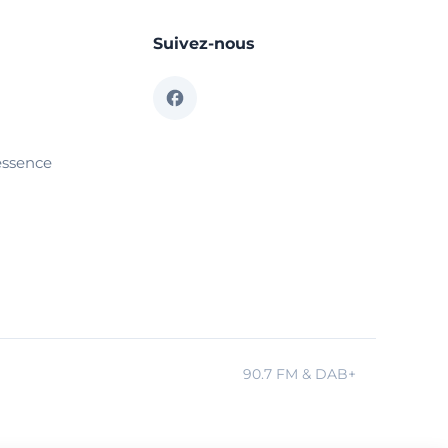
Suivez-nous
essence
90.7 FM & DAB+