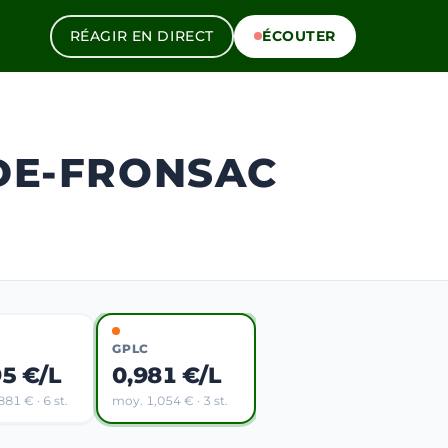
RÉAGIR EN DIRECT
ÉCOUTER
-DE-FRONSAC
GPLC
95 €/L
0,981 €/L
81 € · 6 st.
moy. 1,054 € · 3 st.