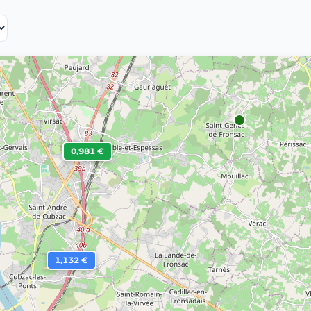
0,981 €
1,132 €