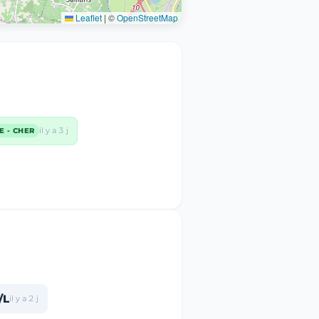
Leaflet
|
©
OpenStreetMap
il y a 3 j
E - CHER
/L
il y a 2 j