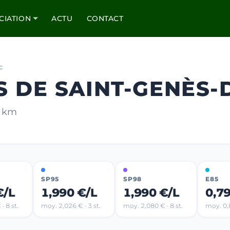
CIATION
ACTU
CONTACT
c
S DE SAINT-GENÈS
0 km
SP95
SP98
E85
€/L
1,990 €/L
1,990 €/L
0,7
· 8 st.
moy. 2,026 € · 3 st.
moy. 2,080 € · 8 st.
moy. 0,8