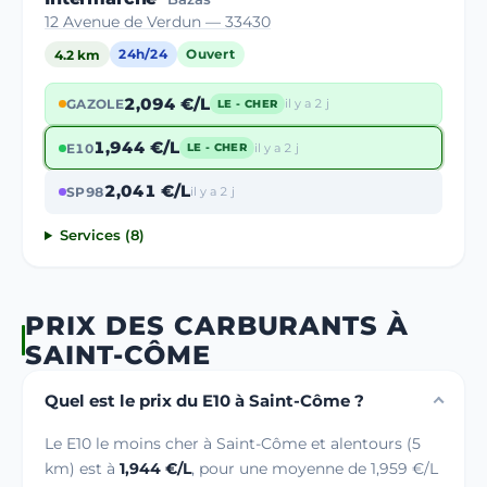
12 Avenue de Verdun — 33430
4.2 km
24h/24
Ouvert
2,094 €/L
GAZOLE
il y a 2 j
LE - CHER
1,944 €/L
E10
il y a 2 j
LE - CHER
2,041 €/L
SP98
il y a 2 j
Services (8)
PRIX DES CARBURANTS À
SAINT-CÔME
Quel est le prix du E10 à Saint-Côme ?
Le E10 le moins cher à Saint-Côme et alentours (5
km) est à
1,944 €/L
, pour une moyenne de 1,959 €/L