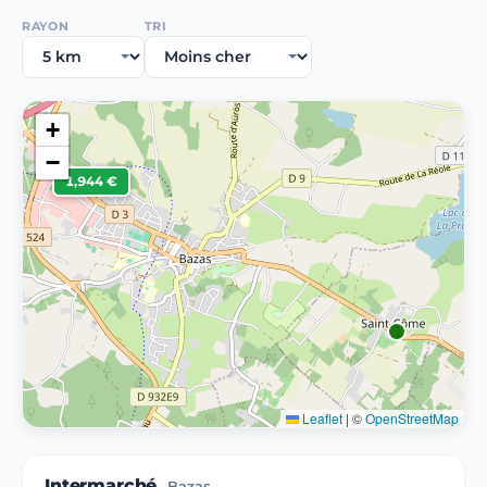
RAYON
TRI
+
−
1,944 €
Leaflet
|
©
OpenStreetMap
Intermarché
Bazas