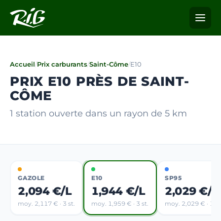
Accueil
/
Prix carburants
/
Saint-Côme
/
E10
PRIX E10 PRÈS DE SAINT-
CÔME
1 station ouverte dans un rayon de 5 km
GAZOLE
E10
SP95
2,094 €/L
1,944 €/L
2,029 €/L
moy. 2,117 € · 3 st.
moy. 1,959 € · 3 st.
moy. 2,029 € · 1 st