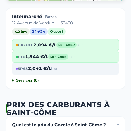
Intermarché
Bazas
12 Avenue de Verdun — 33430
4.2 km
24h/24
Ouvert
2,094 €/L
GAZOLE
hier
LE - CHER
1,944 €/L
E10
hier
LE - CHER
2,041 €/L
SP98
hier
Services (8)
PRIX DES CARBURANTS À
SAINT-CÔME
Quel est le prix du Gazole à Saint-Côme ?