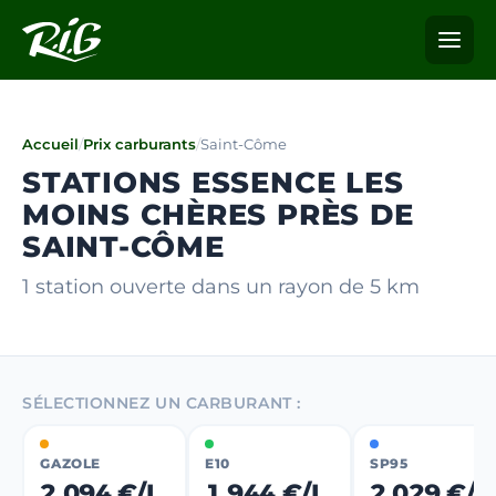
Accueil
/
Prix carburants
/
Saint-Côme
STATIONS ESSENCE LES
MOINS CHÈRES PRÈS DE
SAINT-CÔME
1 station ouverte dans un rayon de 5 km
SÉLECTIONNEZ UN CARBURANT :
GAZOLE
E10
SP95
2,094 €/L
1,944 €/L
2,029 €/L