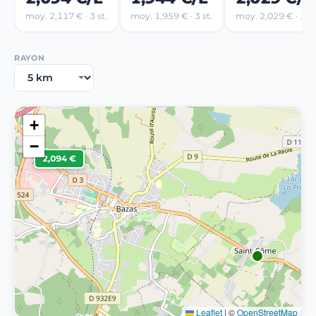
moy. 2,117 € · 3 st.
moy. 1,959 € · 3 st.
moy. 2,029 € · 1 st
RAYON
+
−
2,094 €
Leaflet
|
©
OpenStreetMap