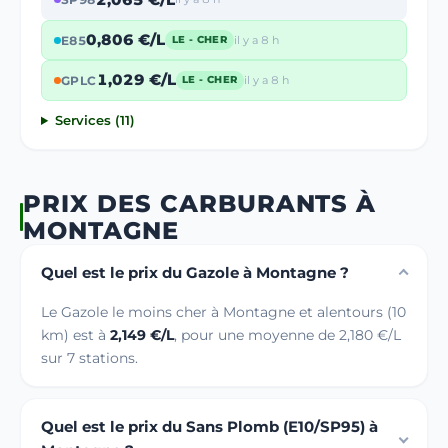
0,806 €/L
E85
il y a 8 h
LE - CHER
1,029 €/L
GPLC
il y a 8 h
LE - CHER
Services (11)
PRIX DES CARBURANTS À
MONTAGNE
Quel est le prix du Gazole à Montagne ?
Le Gazole le moins cher à Montagne et alentours (10
km) est à
2,149 €/L
, pour une moyenne de 2,180 €/L
sur 7 stations.
Quel est le prix du Sans Plomb (E10/SP95) à