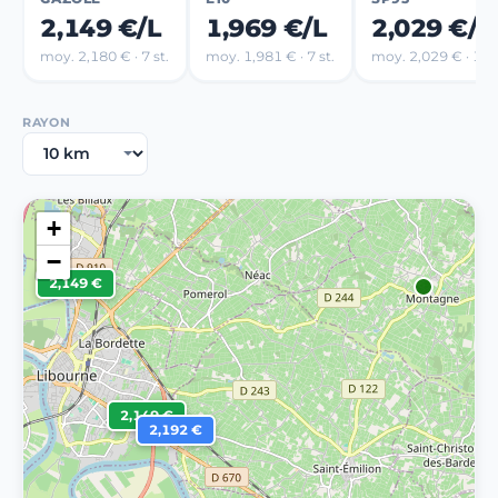
2,149 €/L
1,969 €/L
2,029 €/L
moy. 2,180 € · 7 st.
moy. 1,981 € · 7 st.
moy. 2,029 € · 1 st
RAYON
+
−
2,149 €
2,149 €
2,192 €