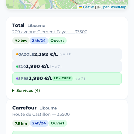
Leaflet
|
©
OpenStreetMap
Total
Libourne
209 avenue Clément Fayat — 33500
7.2 km
24h/24
Ouvert
2,192 €/L
GAZOLE
il y a 3 h
1,990 €/L
E10
il y a 7 j
1,990 €/L
SP98
il y a 7 j
LE - CHER
Services (4)
Carrefour
Libourne
Route de Castillon — 33500
7.6 km
24h/24
Ouvert