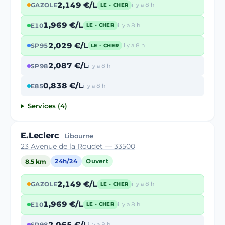
2,149 €/L
GAZOLE
il y a 8 h
LE - CHER
1,969 €/L
E10
il y a 8 h
LE - CHER
2,029 €/L
SP95
il y a 8 h
LE - CHER
2,087 €/L
SP98
il y a 8 h
0,838 €/L
E85
il y a 8 h
Services (4)
E.Leclerc
Libourne
23 Avenue de la Roudet — 33500
8.5 km
24h/24
Ouvert
2,149 €/L
GAZOLE
il y a 8 h
LE - CHER
1,969 €/L
E10
il y a 8 h
LE - CHER
2,065 €/L
SP98
il y a 8 h