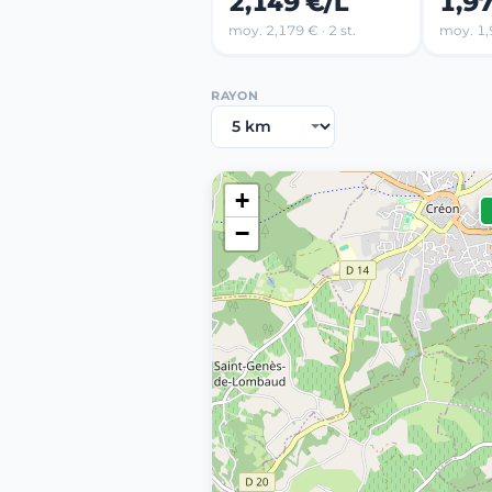
2,149 €/L
1,9
moy. 2,179 € · 2 st.
moy. 1,9
RAYON
+
−