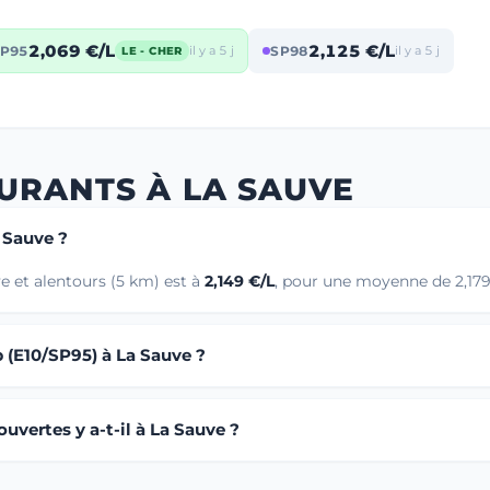
2,069 €/L
2,125 €/L
P95
il y a 5 j
SP98
il y a 5 j
LE - CHER
URANTS À LA SAUVE
a Sauve ?
e et alentours (5 km) est à
2,149 €/L
, pour une moyenne de 2,179 
 (E10/SP95) à La Sauve ?
vertes y a-t-il à La Sauve ?