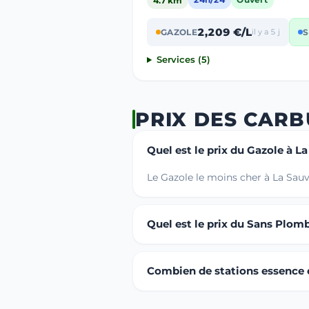
4.7 km
24h/24
Ouvert
2,209 €/L
GAZOLE
il y a 5 j
S
Services (5)
PRIX DES CARB
Quel est le prix du Gazole à L
Le Gazole le moins cher à La Sauv
Quel est le prix du Sans Plomb
Combien de stations essence ou