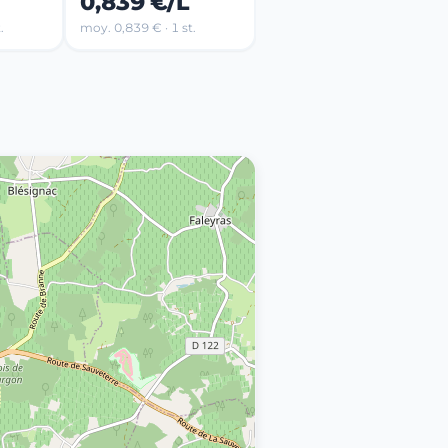
0,839 €/L
.
moy. 0,839 € · 1 st.