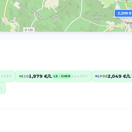
2,209 €
1,979 €/L
2,049 €/L
 y a 23 h
E10
il y a 23 h
SP98
LE - CHER
 j