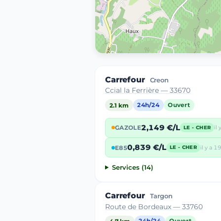
Carrefour
Creon
Ccial la Ferrière — 33670
2.1 km
24h/24
Ouvert
2,149 €/L
GAZOLE
il
LE - CHER
0,839 €/L
E85
il y a 19
LE - CHER
Services (14)
Carrefour
Targon
Route de Bordeaux — 33760