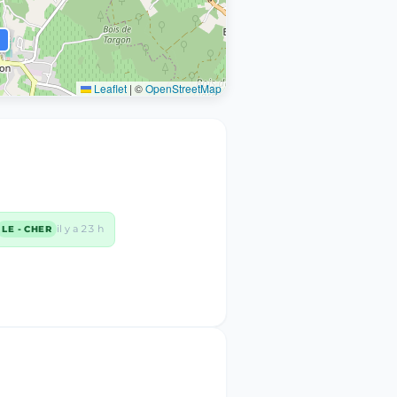
Leaflet
|
©
OpenStreetMap
il y a 23 h
LE - CHER