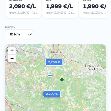
2,090 €/L
1,999 €/L
1,990 €/L
moy. 2,180 € · 4 st.
moy. 2,043 € · 2 st.
moy. 2,030 € · 2 st
RAYON
+
−
2,250 €
2,209 €