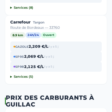
Services (8)
Carrefour
Targon
Route de Bordeaux — 33760
8.9 km
24h/24
Ouvert
2,209 €/L
GAZOLE
il y a 5 j
2,069 €/L
SP95
il y a 5 j
2,125 €/L
SP98
il y a 5 j
Services (5)
PRIX DES CARBURANTS À
GUILLAC