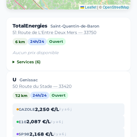
Leaflet
|
©
OpenStreetMap
TotalEnergies
Saint-Quentin-de-Baron
51 Route de L'Entre Deux Mers — 33750
6 km
24h/24
Ouvert
Aucun prix disponible
Services (6)
U
Genissac
50 Route du Stade — 33420
7.2 km
24h/24
Ouvert
2,250 €/L
GAZOLE
il y a 6 j
2,087 €/L
E10
il y a 6 j
2,168 €/L
SP98
il y a 6 j