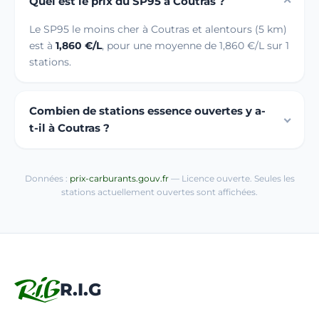
Quel est le prix du SP95 à Coutras ?
Le SP95 le moins cher à Coutras et alentours (5 km)
est à
1,860 €/L
, pour une moyenne de 1,860 €/L sur 1
stations.
Combien de stations essence ouvertes y a-
t-il à Coutras ?
Données :
prix-carburants.gouv.fr
— Licence ouverte. Seules les
stations actuellement ouvertes sont affichées.
R.I.G