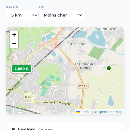
RAYON
TRI
+
−
1,860 €
Leaflet
|
©
OpenStreetMap
E. Leclerc
Coutras