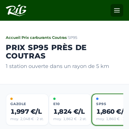
Accueil
/
Prix carburants
/
Coutras
/
SP95
PRIX SP95 PRÈS DE
COUTRAS
1 station ouverte dans un rayon de 5 km
GAZOLE
E10
SP95
1,997 €/L
1,824 €/L
1,860 €/L
moy. 2,048 € · 2 st.
moy. 1,862 € · 2 st.
moy. 1,860 € · 1 st