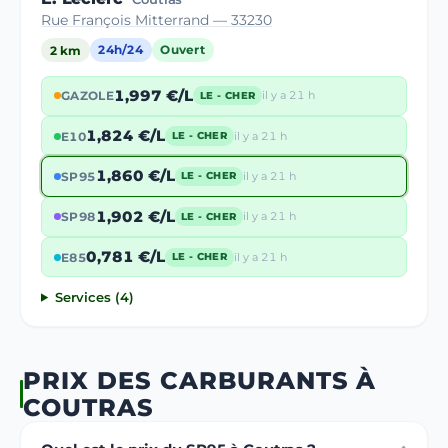
Rue François Mitterrand — 33230
2 km
24h/24
Ouvert
1,997 €/L
GAZOLE
il y a 21 h
LE - CHER
1,824 €/L
E10
il y a 21 h
LE - CHER
1,860 €/L
SP95
il y a 21 h
LE - CHER
1,902 €/L
SP98
il y a 21 h
LE - CHER
0,781 €/L
E85
il y a 21 h
LE - CHER
Services (4)
PRIX DES CARBURANTS À
COUTRAS