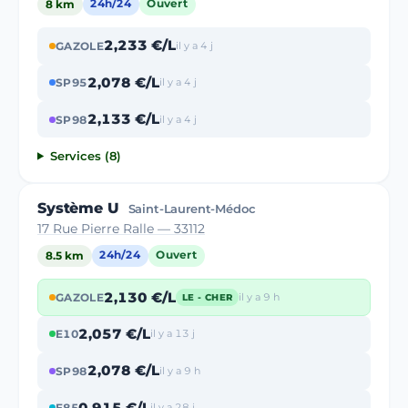
8 km
24h/24
Ouvert
2,233 €/L
GAZOLE
il y a 4 j
2,078 €/L
SP95
il y a 4 j
2,133 €/L
SP98
il y a 4 j
Services (8)
Système U
Saint-Laurent-Médoc
17 Rue Pierre Ralle — 33112
8.5 km
24h/24
Ouvert
2,130 €/L
GAZOLE
il y a 9 h
LE - CHER
2,057 €/L
E10
il y a 13 j
2,078 €/L
SP98
il y a 9 h
0,915 €/L
E85
il y a 28 j