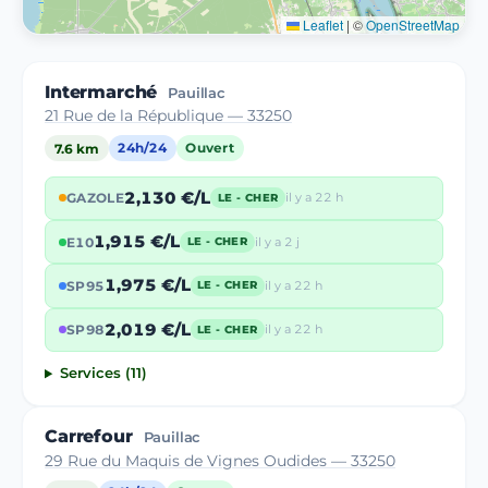
Leaflet
|
©
OpenStreetMap
Intermarché
Pauillac
21 Rue de la République — 33250
7.6 km
24h/24
Ouvert
2,130 €/L
GAZOLE
il y a 22 h
LE - CHER
1,915 €/L
E10
il y a 2 j
LE - CHER
1,975 €/L
SP95
il y a 22 h
LE - CHER
2,019 €/L
SP98
il y a 22 h
LE - CHER
Services (11)
Carrefour
Pauillac
29 Rue du Maquis de Vignes Oudides — 33250