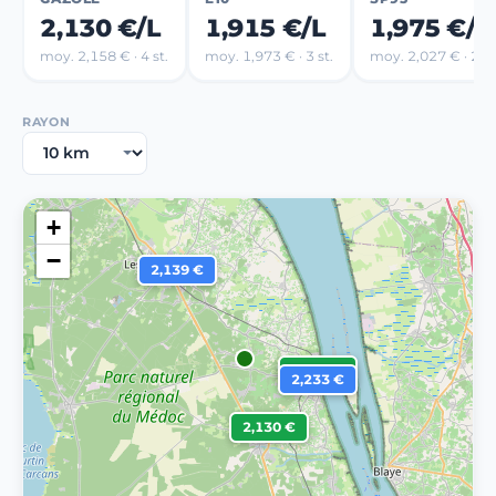
2,130 €/L
1,915 €/L
1,975 €/L
moy. 2,158 € · 4 st.
moy. 1,973 € · 3 st.
moy. 2,027 € · 2 st
RAYON
+
−
2,139 €
2,130 €
2,233 €
2,130 €