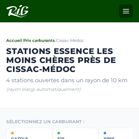
Accueil
/
Prix carburants
/
Cissac-Médoc
STATIONS ESSENCE LES
MOINS CHÈRES PRÈS DE
CISSAC-MÉDOC
4 stations ouvertes dans un rayon de 10 km
(rayon élargi automatiquement)
SÉLECTIONNEZ UN CARBURANT :
GAZOLE
E10
SP95