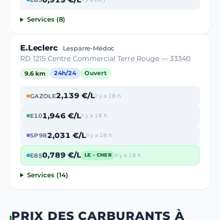
Services (8)
E.Leclerc
Lesparre-Médoc
RD 1215 Centre Commercial Terre Rouge — 33340
9.6 km
24h/24
Ouvert
2,139 €/L
GAZOLE
il y a 18 h
1,946 €/L
E10
il y a 18 h
2,031 €/L
SP98
il y a 18 h
0,789 €/L
E85
il y a 18 h
LE - CHER
Services (14)
PRIX DES CARBURANTS À