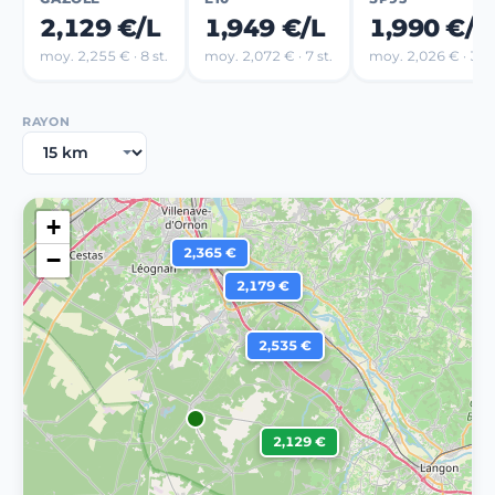
2,129 €/L
1,949 €/L
1,990 €/L
moy. 2,255 € · 8 st.
moy. 2,072 € · 7 st.
moy. 2,026 € · 3 st
RAYON
+
2,365 €
−
2,179 €
2,535 €
2,129 €