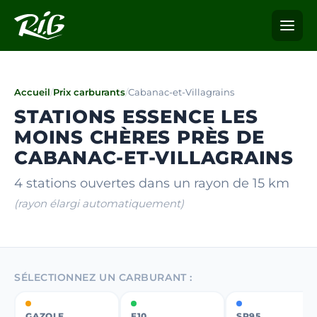
Accueil
/
Prix carburants
/
Cabanac-et-Villagrains
STATIONS ESSENCE LES
MOINS CHÈRES PRÈS DE
CABANAC-ET-VILLAGRAINS
4 stations ouvertes dans un rayon de 15 km
(rayon élargi automatiquement)
SÉLECTIONNEZ UN CARBURANT :
GAZOLE
E10
SP95