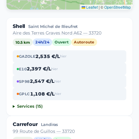
Leaflet
|
©
OpenStreetMap
Shell
Saint Michel de Rieufret
Aire des Terres Graves Nord A62 — 33720
10.5 km
24h/24
Ouvert
Autoroute
2,535 €/L
GAZOLE
hier
2,397 €/L
E10
hier
2,547 €/L
SP98
hier
1,108 €/L
GPLC
hier
Services (15)
Carrefour
Landiras
99 Route de Guillos — 33720