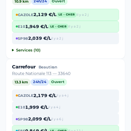
10.9 km
24h/24
Ouvert
2,129 €/L
GAZOLE
il y a 2 j
LE - CHER
1,949 €/L
E10
il y a 2 j
LE - CHER
2,039 €/L
SP98
il y a 2 j
Services (10)
Carrefour
Beautiran
Route Nationale 113 — 33640
13.3 km
24h/24
Ouvert
2,179 €/L
GAZOLE
il y a 4 j
1,999 €/L
E10
il y a 4 j
2,099 €/L
SP98
il y a 6 j
0,849 €/L
E85
il y a 11 j
LE - CHER