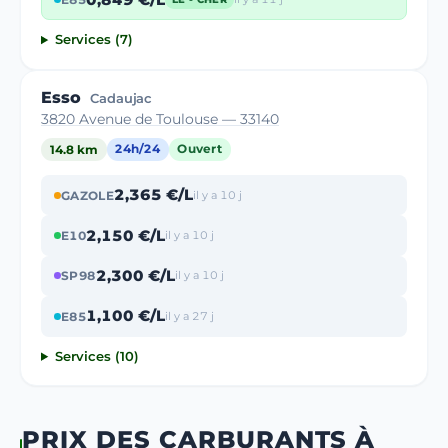
Services (7)
Esso
Cadaujac
3820 Avenue de Toulouse — 33140
14.8 km
24h/24
Ouvert
2,365 €/L
GAZOLE
il y a 10 j
2,150 €/L
E10
il y a 10 j
2,300 €/L
SP98
il y a 10 j
1,100 €/L
E85
il y a 27 j
Services (10)
PRIX DES CARBURANTS À