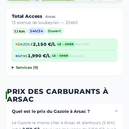
Total Access
Arsac
13 avenue de soubeyran — 33460
1.1 km
24h/24
Ouvert
2,150 €/L
GAZOLE
il y a 10 j
LE - CHER
1,990 €/L
SP95
il y a 10 j
LE - CHER
Services (9)
PRIX DES CARBURANTS À
ARSAC
Quel est le prix du Gazole à Arsac ?
Le Gazole le moins cher à Arsac et alentours (5 km)