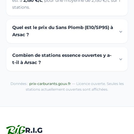
est à
2,150 €/L
, pour une moyenne de 2,150 €/L sur 1
stations.
Quel est le prix du Sans Plomb (E10/SP95) à
Arsac ?
Combien de stations essence ouvertes y a-
t-il à Arsac ?
Données :
prix-carburants.gouv.fr
— Licence ouverte. Seules les
stations actuellement ouvertes sont affichées.
R.I.G