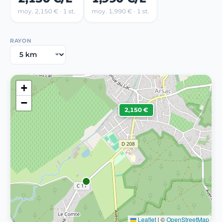
moy. 2,150 € · 1 st.
moy. 1,990 € · 1 st.
RAYON
+
−
2,150 €
Leaflet
|
©
OpenStreetMap